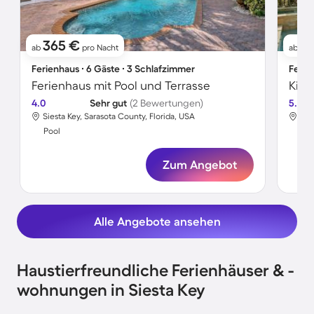
365 €
4
ab
pro Nacht
ab
Ferienhaus ∙ 6 Gäste ∙ 3 Schlafzimmer
Ferie
Ferienhaus mit Pool und Terrasse
4.0
Sehr gut
(2 Bewertungen)
5.0
Siesta Key, Sarasota County, Florida, USA
Sie
Pool
Poo
Zum Angebot
Alle Angebote ansehen
Haustierfreundliche Ferienhäuser & -
wohnungen in Siesta Key