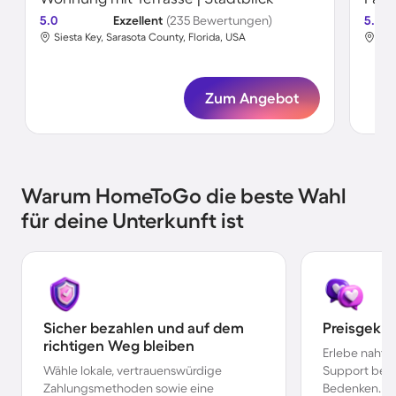
5.0
Exzellent
(235 Bewertungen)
5.0
Siesta Key, Sarasota County, Florida, USA
Sie
Zum Angebot
Warum HomeToGo die beste Wahl
für deine Unterkunft ist
Sicher bezahlen und auf dem
Preisgekr
richtigen Weg bleiben
Erlebe nahtl
Wähle lokale, vertrauenswürdige
Support bei 
Zahlungsmethoden sowie eine
Bedenken.