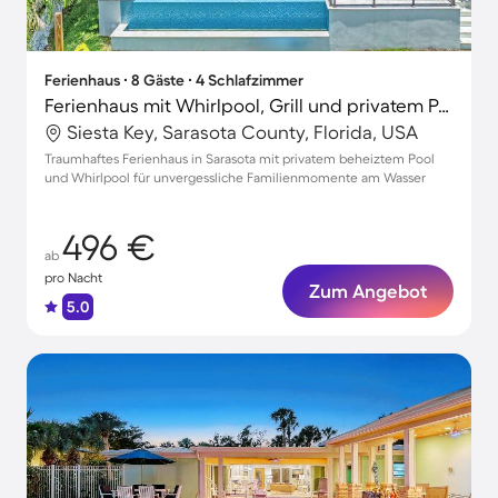
Ferienhaus ∙ 8 Gäste ∙ 4 Schlafzimmer
Ferienhaus mit Whirlpool, Grill und privatem Pool | Stadtblick | Ideal für Homeoffice
Siesta Key, Sarasota County, Florida, USA
Traumhaftes Ferienhaus in Sarasota mit privatem beheiztem Pool
und Whirlpool für unvergessliche Familienmomente am Wasser
496 €
ab
pro Nacht
Zum Angebot
5.0