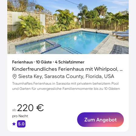
Ferienhaus ∙ 10 Gäste ∙ 4 Schlafzimmer
Kinderfreundliches Ferienhaus mit Whirlpool, privatem Pool und Grill | Ideal für Homeoffice
Siesta Key, Sarasota County, Florida, USA
Traumhaftes Ferienhaus in Sarasota mit privatem beheiztem Pool
und Garten für unvergessliche Familienmomente bis zu 10 Gästen
220 €
ab
pro Nacht
Zum Angebot
5.0