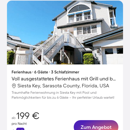
Ferienhaus ∙ 6 Gäste ∙ 3 Schlafzimmer
Voll ausgestattetes Ferienhaus mit Grill und beheiztem Pool | Naturblick | Ideal für Homeoffice
Siesta Key, Sarasota County, Florida, USA
Traumhafte Ferienwohnung in Siesta Key mit Pool und
Parkmöglichkeiten für bis zu 6 Gäste – Ihr perfekter Urlaub wartet!
199 €
ab
pro Nacht
Zum Angebot