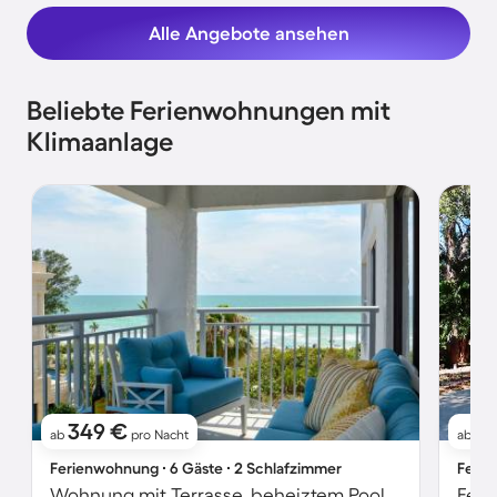
Alle Angebote ansehen
Beliebte Ferienwohnungen mit
Klimaanlage
349 €
3
ab
pro Nacht
ab
Ferienwohnung ∙ 6 Gäste ∙ 2 Schlafzimmer
Ferie
Wohnung mit Terrasse, beheiztem Pool und Grill