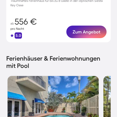
Traumhaftes Ferienhaus für bis zu 8 Gäste in der idyllischen Siesta
Key Oase
556 €
ab
pro Nacht
Zum Angebot
5.0
Ferienhäuser & Ferienwohnungen
mit Pool