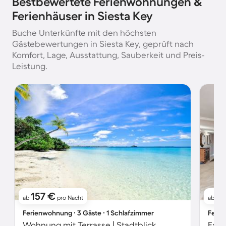
Bestbewertete Ferienwohnungen &
Ferienhäuser in Siesta Key
Buche Unterkünfte mit den höchsten
Gästebewertungen in Siesta Key, geprüft nach
Komfort, Lage, Ausstattung, Sauberkeit und Preis-
Leistung.
157 €
3
ab
pro Nacht
ab
Ferienwohnung ∙ 3 Gäste ∙ 1 Schlafzimmer
Ferie
Wohnung mit Terrasse | Stadtblick