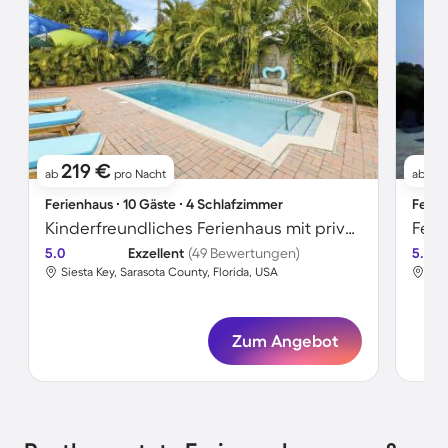
219 €
2
ab
pro Nacht
ab
Ferienhaus ∙ 10 Gäste ∙ 4 Schlafzimmer
Ferie
Kinderfreundliches Ferienhaus mit privatem Pool, Terrasse und Whirlpool | Perfekt für die Arbeit von Zuhause
5.0
Exzellent
(49 Bewertungen)
5.0
Siesta Key, Sarasota County, Florida, USA
Sie
Zum Angebot