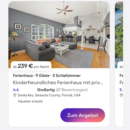
239 €
1.
ab
pro Nacht
ab
Ferienhaus ∙ 9 Gäste ∙ 3 Schlafzimmer
Ferie
Kinderfreundliches Ferienhaus mit privatem Pool, Terrasse und Grill | Naturblick | Nah am Strand | Haustiere erlaubt
4.6
Großartig
(67 Bewertungen)
5.0
Siesta Key, Sarasota County, Florida, USA
Sie
Haustier erlaubt
Hau
Zum Angebot