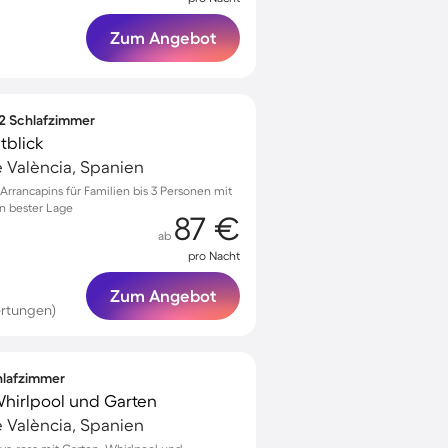
Zum Angebot
 2 Schlafzimmer
tblick
e València, Spanien
rrancapins für Familien bis 3 Personen mit
n bester Lage
87 €
ab
pro Nacht
Zum Angebot
ertungen)
chlafzimmer
 Whirlpool und Garten
e València, Spanien