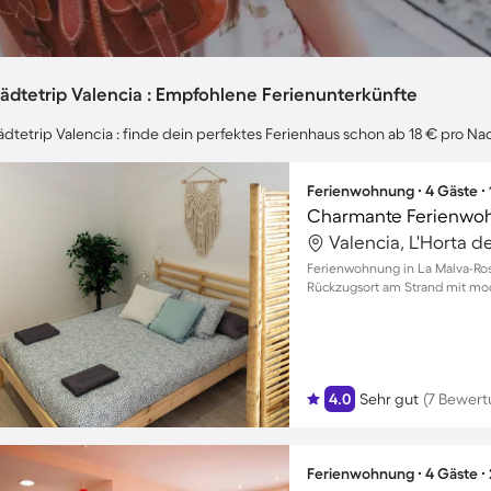
ädtetrip Valencia : Empfohlene Ferienunterkünfte
ädtetrip Valencia : finde dein perfektes Ferienhaus schon ab 18 € pro Na
Ferienwohnung ∙ 4 Gäste ∙
Valencia, L'Horta d
Ferienwohnung in La Malva-Rosa
Rückzugsort am Strand mit m
Ambiente
4.0
Sehr gut
(7 Bewer
Ferienwohnung ∙ 4 Gäste ∙