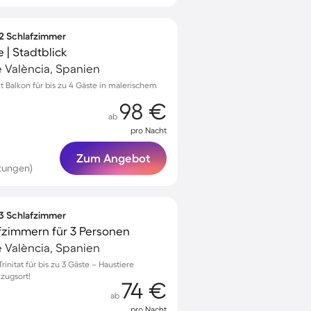
 2 Schlafzimmer
 | Stadtblick
e València, Spanien
Balkon für bis zu 4 Gäste in malerischem
98 €
ab
pro Nacht
Zum Angebot
tungen)
 3 Schlafzimmer
fzimmern für 3 Personen
e València, Spanien
nitat für bis zu 3 Gäste – Haustiere
zugsort!
74 €
ab
pro Nacht