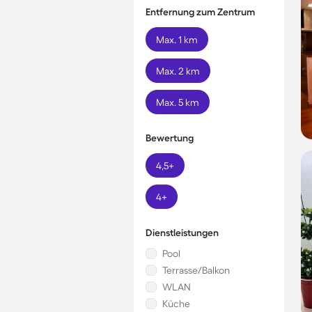
Entfernung zum Zentrum
Max. 1 km
Max. 2 km
Max. 5 km
Bewertung
4,5+
4+
Dienstleistungen
Pool
Terrasse/Balkon
WLAN
Küche