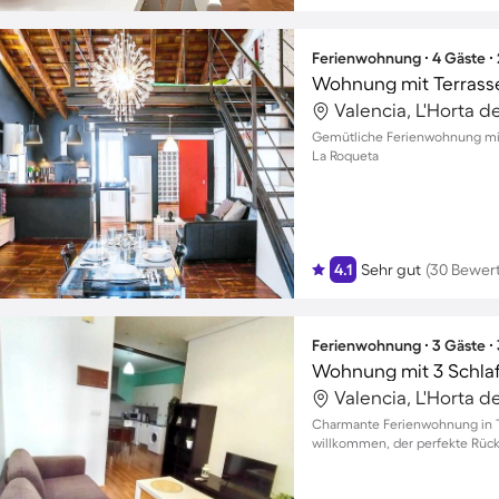
Ferienwohnung ∙ 4 Gäste ∙
Wohnung mit Terrasse
Valencia, L'Horta d
Gemütliche Ferienwohnung mit 
La Roqueta
4.1
Sehr gut
(30 Bewer
Ferienwohnung ∙ 3 Gäste ∙
Wohnung mit 3 Schla
Valencia, L'Horta d
Charmante Ferienwohnung in Tri
willkommen, der perfekte Rück