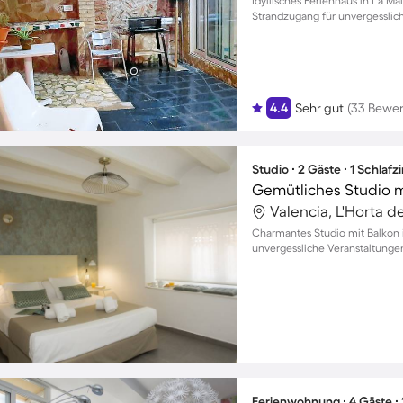
Idyllisches Ferienhaus in La Ma
Strandzugang für unvergessli
4.4
Sehr gut
(33 Bewe
Studio ∙ 2 Gäste ∙ 1 Schlaf
Valencia, L'Horta d
Charmantes Studio mit Balkon i
unvergessliche Veranstaltunge
Ferienwohnung ∙ 4 Gäste ∙