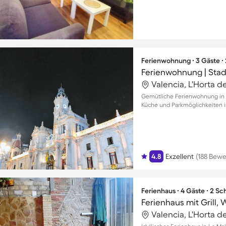
Ferienwohnung ∙ 3 Gäste ∙
Ferienwohnung | Stad
Valencia, L'Horta d
Gemütliche Ferienwohnung in A
Küche und Parkmöglichkeiten i
4.8
Exzellent
(188 Bew
Ferienhaus ∙ 4 Gäste ∙ 2 S
Ferienhaus mit Grill,
Valencia, L'Horta d