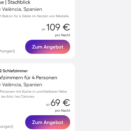
e | Stadtblick
e València, Spanien
Balkon für 4 Gäste im Herzen von Mestalla
109 €
ab
pro Nacht
Zum Angebot
rtungen)
 2 Schlafzimmer
afzimmern für 4 Personen
e València, Spanien
Personen mit Küche in unmittelbarer Nähe
es Arts i les Ciències
69 €
ab
pro Nacht
Zum Angebot
tungen)