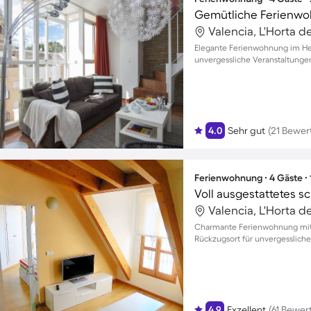
Gemütliche Ferienwo
Valencia, L'Horta d
Elegante Ferienwohnung im Herz
unvergessliche Veranstaltung
4.0
Sehr gut
(21 Bewer
Ferienwohnung ∙ 4 Gäste ∙
Voll ausgestattetes s
Valencia, L'Horta d
Charmante Ferienwohnung mit B
Rückzugsort für unvergessliche
4.9
Exzellent
(61 Bewer