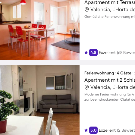
Apartment mit Terrass
Valencia, L'Horta d
Gemütliche Ferienwohnung mit 
4.8
Exzellent
(68 Bewe
Ferienwohnung ∙ 4 Gäste ∙
Apartment mit 2 Schl
Valencia, L'Horta d
Moderne Ferienwohnung für 4 
zur beeindruckenden Ciutat de l
5.0
Exzellent
(2 Bewer