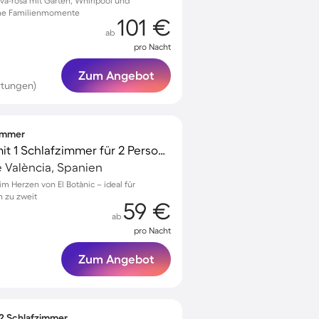
lva-rosa mit Garten, Whirlpool und
che Familienmomente
101 €
ab
pro Nacht
Zum Angebot
rtungen)
zimmer
Gemütliches Studio mit 1 Schlafzimmer für 2 Personen
e València, Spanien
m Herzen von El Botànic – ideal für
n zu zweit
59 €
ab
pro Nacht
Zum Angebot
 2 Schlafzimmer