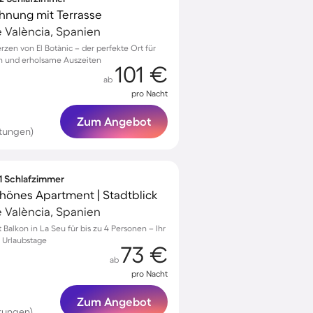
hnung mit Terrasse
e València, Spanien
en von El Botànic – der perfekte Ort für
en und erholsame Auszeiten
101 €
ab
pro Nacht
Zum Angebot
tungen)
 1 Schlafzimmer
chönes Apartment | Stadtblick
e València, Spanien
alkon in La Seu für bis zu 4 Personen – Ihr
 Urlaubstage
73 €
ab
pro Nacht
Zum Angebot
tungen)