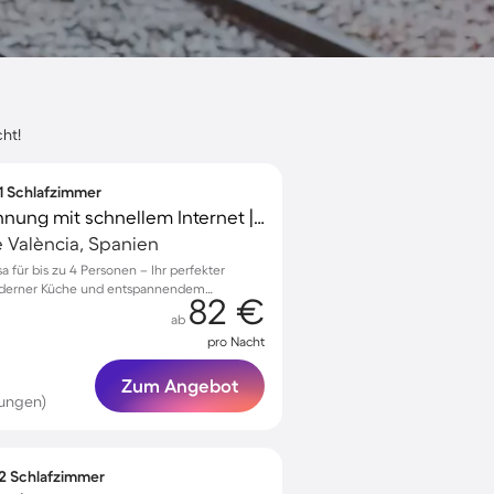
cht!
 1 Schlafzimmer
Charmante Ferienwohnung mit schnellem Internet | Gartenblick | Nah am Strand | Ideal für Homeoffice
e València, Spanien
 für bis zu 4 Personen – Ihr perfekter
oderner Küche und entspannendem
82 €
ab
pro Nacht
Zum Angebot
tungen)
 2 Schlafzimmer