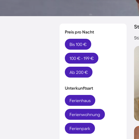
St
Preis pro Nacht
St
Bis 100 €
100 € - 199 €
Ab 200 €
Unterkunftsart
Ferienhaus
Ferienwohnung
Ferienpark