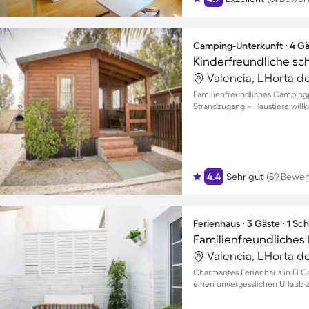
Camping-Unterkunft ∙ 4 Gä
Valencia, L'Horta d
Familienfreundliches Campingpa
Strandzugang – Haustiere will
4.4
Sehr gut
(59 Bewe
Ferienhaus ∙ 3 Gäste ∙ 1 Sc
Valencia, L'Horta d
Charmantes Ferienhaus in El Cab
einen unvergesslichen Urlaub z