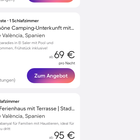
ste ∙ 1 Schlafzimmer
Kinderfreundliche schöne Camping-Unterkunft mit Terrasse, Grill und Pool | Haustierfreundlich
e València, Spanien
radies in El Saler mit Pool und
kommen, Frühstück inklusive!
69 €
ab
pro Nacht
Zum Angebot
rtungen)
hlafzimmer
Familienfreundliches Ferienhaus mit Terrasse | Stadtblick | Neben dem Strand | Haustiere sind willkommen
e València, Spanien
anyal für Familien mit Haustieren, ideal für
u dritt
95 €
ab