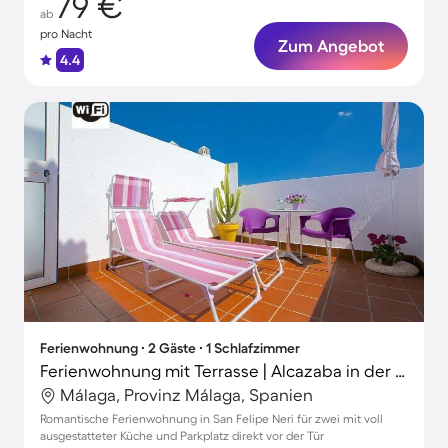
79 €
ab
pro Nacht
Zum Angebot
4.4
Ferienwohnung ∙ 2 Gäste ∙ 1 Schlafzimmer
Ferienwohnung mit Terrasse | Alcazaba in der Nähe | Stadtblick
Málaga, Provinz Málaga, Spanien
Romantische Ferienwohnung in San Felipe Neri für zwei mit voll
ausgestatteter Küche und Parkplatz direkt vor der Tür