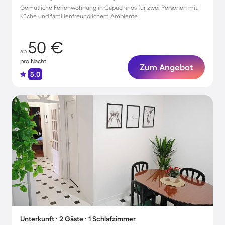
Gemütliche Ferienwohnung in Capuchinos für zwei Personen mit
Küche und familienfreundlichem Ambiente
50 €
ab
pro Nacht
Zum Angebot
5.0
Unterkunft ∙ 2 Gäste ∙ 1 Schlafzimmer