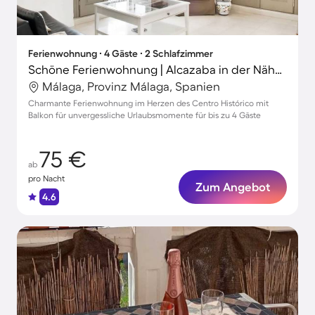
Ferienwohnung ∙ 4 Gäste ∙ 2 Schlafzimmer
Schöne Ferienwohnung | Alcazaba in der Nähe | Stadtblick
Málaga, Provinz Málaga, Spanien
Charmante Ferienwohnung im Herzen des Centro Histórico mit
Balkon für unvergessliche Urlaubsmomente für bis zu 4 Gäste
75 €
ab
pro Nacht
Zum Angebot
4.6