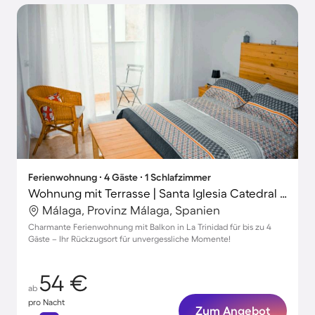
Ferienwohnung ∙ 4 Gäste ∙ 1 Schlafzimmer
Wohnung mit Terrasse | Santa Iglesia Catedral Basílica de la Encarnación in der Nähe | Stadtblick
Málaga, Provinz Málaga, Spanien
Charmante Ferienwohnung mit Balkon in La Trinidad für bis zu 4
Gäste – Ihr Rückzugsort für unvergessliche Momente!
54 €
ab
pro Nacht
Zum Angebot