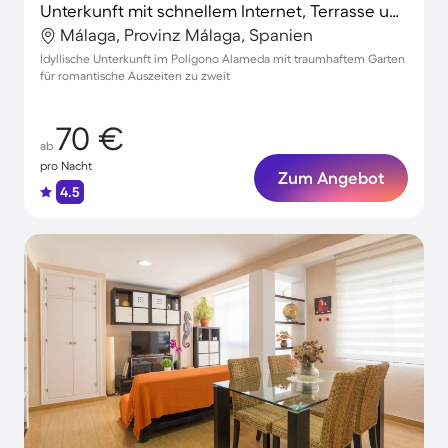
Unterkunft mit schnellem Internet, Terrasse und Garten | Santa Iglesia Catedral Basílica de la Encarnación in der Nähe | Stadtblick | Perfekt für die Arbeit von Zuhause
Málaga, Provinz Málaga, Spanien
Idyllische Unterkunft im Polígono Alameda mit traumhaftem Garten
für romantische Auszeiten zu zweit
70 €
ab
pro Nacht
Zum Angebot
4.5