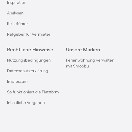
Inspiration
Villen in Siena
Analysen
Reiseführer
Villen in England
Ratgeber für Vermieter
Villen auf Bali
Rechtliche Hinweise
Unsere Marken
Villen in Los Angeles
Nutzungsbedingungen
Ferienwohnung verwalten
mit Smoobu
Datenschutzerklärung
Villen in Albufeira
Impressum
So funktioniert die Plattform
Villen in Antibes
Inhaltliche Vorgaben
Villen in Makarska
Villen in Portofino