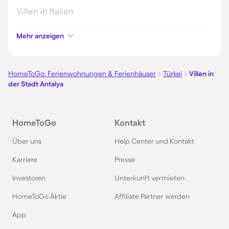
Villen in Italien
Mehr anzeigen
Villen in der Toskana
Villen in Spanien
HomeToGo: Ferienwohnungen & Ferienhäuser
Türkei
Villen in
der Stadt Antalya
Villen in Rom
HomeToGo
Kontakt
Villen in Rimini
Über uns
Help Center und Kontakt
Villen in Thailand
Karriere
Presse
Investoren
Unterkunft vermieten
Villen in Faro
HomeToGo Aktie
Affiliate Partner werden
Villen in Athen
App