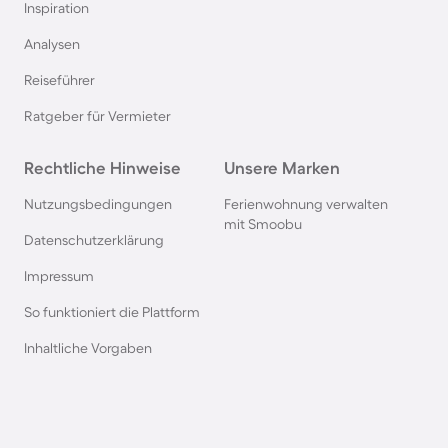
Inspiration
Villen in Siena
Analysen
Reiseführer
Villen in England
Ratgeber für Vermieter
Villen in der Stadt Antalya
Rechtliche Hinweise
Unsere Marken
Villen auf Bali
Nutzungsbedingungen
Ferienwohnung verwalten
mit Smoobu
Datenschutzerklärung
Villen in Los Angeles
Impressum
So funktioniert die Plattform
Villen in Albufeira
Inhaltliche Vorgaben
Villen in Antibes
Villen in Makarska