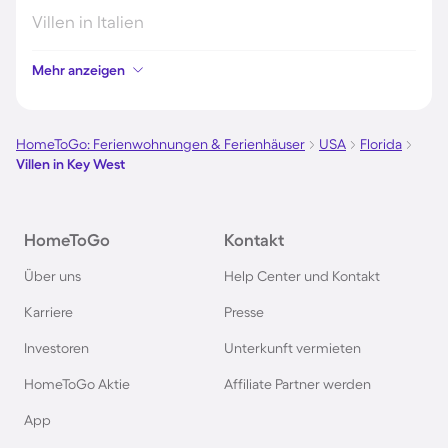
Villen in Italien
Mehr anzeigen
Villen in der Toskana
Villen in Spanien
HomeToGo: Ferienwohnungen & Ferienhäuser
USA
Florida
Villen in Key West
Villen in Rom
HomeToGo
Kontakt
Villen in Rimini
Über uns
Help Center und Kontakt
Villen in Thailand
Karriere
Presse
Investoren
Unterkunft vermieten
Villen in Faro
HomeToGo Aktie
Affiliate Partner werden
Villen in Athen
App