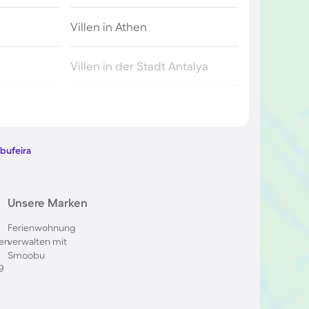
Villen in Athen
Villen in der Stadt Antalya
s
Villen in Antibes
Villen in Miami
lbufeira
Villen in Premantura
Unsere Marken
Villen in San Diego
Ferienwohnung
en
verwalten mit
Smoobu
Villen in Orlando
g
Villen in Kuşadası