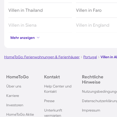
Villen in Thailand
Villen in Faro
Villen in Siena
Villen in England
Mehr anzeigen
Villen auf Bali
Villen in Los Angele
Villen in Makarska
Villen in Portofino
HomeToGo: Ferienwohnungen & Ferienhäuser
Portugal
Villen in A
Villen in Lucca (Stadt)
Villen in Kanada
HomeToGo
Kontakt
Rechtliche
Hinweise
Villen auf Skíathos
Villen auf Hawaii
Über uns
Help Center und
Kontakt
Nutzungsbedingung
Karriere
Villen in Key West
Villen in Alanya
Presse
Datenschutzerklärun
Investoren
Unterkunft
Impressum
Villen in Kalifornien
Villen in Marmaris
HomeToGo Aktie
vermieten