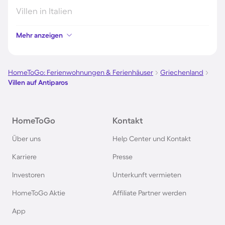
Villen in Italien
Mehr anzeigen
Villen in der Toskana
Villen in Spanien
HomeToGo: Ferienwohnungen & Ferienhäuser
Griechenland
Villen auf Antiparos
Villen in Rom
HomeToGo
Kontakt
Villen in Rimini
Über uns
Help Center und Kontakt
Villen in Thailand
Karriere
Presse
Investoren
Unterkunft vermieten
Villen in Faro
HomeToGo Aktie
Affiliate Partner werden
Villen in Athen
App