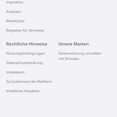
Inspiration
Villen in Siena
Analysen
Reiseführer
Villen in England
Ratgeber für Vermieter
Villen in der Stadt Antalya
Rechtliche Hinweise
Unsere Marken
Villen auf Bali
Nutzungsbedingungen
Ferienwohnung verwalten
mit Smoobu
Datenschutzerklärung
Villen in Los Angeles
Impressum
So funktioniert die Plattform
Villen in Albufeira
Inhaltliche Vorgaben
Villen in Antibes
Villen in Makarska