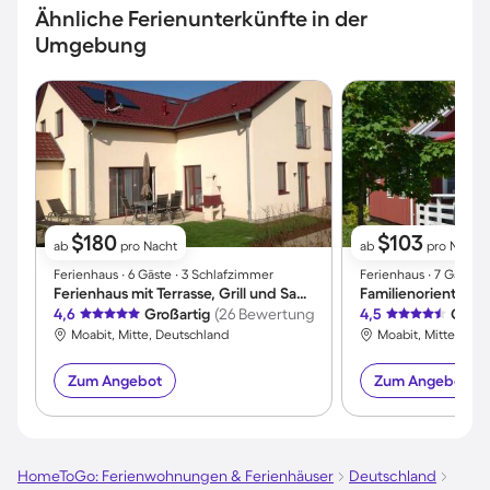
Ähnliche Ferienunterkünfte in der
Umgebung
$180
$103
ab
pro Nacht
ab
pro Nacht
Ferienhaus ∙ 6 Gäste ∙ 3 Schlafzimmer
Ferienhaus ∙ 7 Gäste 
Ferienhaus mit Terrasse, Grill und Sauna
4,6
Großartig
(26 Bewertungen)
4,5
Großa
Moabit, Mitte, Deutschland
Moabit, Mitte, Deu
Zum Angebot
Zum Angebot
HomeToGo: Ferienwohnungen & Ferienhäuser
Deutschland