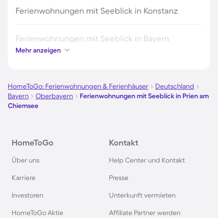
Ferienwohnungen mit Seeblick in Konstanz
Ferienwohnungen mit Seeblick in Bayern
Mehr anzeigen
Ferienwohnungen mit Seeblick in Bad
Zwischenahn
HomeToGo: Ferienwohnungen & Ferienhäuser
Deutschland
Bayern
Oberbayern
Ferienwohnungen mit Seeblick in Prien am
Ferienwohnungen mit Seeblick in Schwerin
Chiemsee
Ferienwohnungen mit Seeblick in Bardolino
HomeToGo
Kontakt
Über uns
Ferienwohnungen mit Seeblick in Malcesine
Help Center und Kontakt
Karriere
Presse
Ferienwohnungen mit Seeblick am Schluchsee
Investoren
Unterkunft vermieten
HomeToGo Aktie
Affiliate Partner werden
Ferienwohnungen mit Seeblick in Hopfen am See