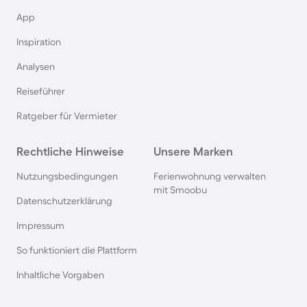
App
Ferienwohnungen mit Seeblick am Titisee
Inspiration
Analysen
Ferienwohnungen mit Seeblick am Möhnesee
Reiseführer
Ferienwohnungen mit Seeblick in Lindau am
Ratgeber für Vermieter
Bodensee
Rechtliche Hinweise
Unsere Marken
Ferienwohnungen mit Seeblick in Malente
Nutzungsbedingungen
Ferienwohnung verwalten
mit Smoobu
Datenschutzerklärung
Impressum
So funktioniert die Plattform
Inhaltliche Vorgaben