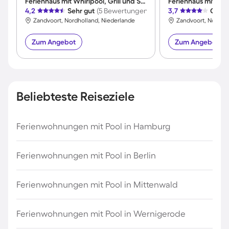
Ferienhaus mit Whirlpool, Grill und Sauna | Meerblick
4,2
Sehr gut
(5 Bewertungen)
3,7
Gut
(
Zandvoort, Nordholland, Niederlande
Zandvoort, Nordhol
Zum Angebot
Zum Angebot
Beliebteste Reiseziele
Ferienwohnungen mit Pool in Hamburg
Ferienwohnungen mit Pool in Berlin
Ferienwohnungen mit Pool in Mittenwald
Ferienwohnungen mit Pool in Wernigerode