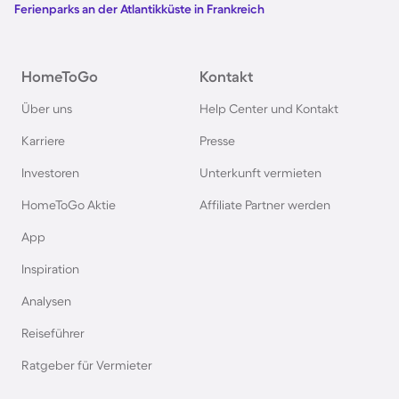
Ferienparks an der Atlantikküste in Frankreich
Ferienparks im Harz
HomeToGo
Kontakt
Ferienparks auf Usedom
Über uns
Help Center und Kontakt
Ferienparks auf Texel
Karriere
Presse
Investoren
Unterkunft vermieten
Ferienparks im Schwarzwald
HomeToGo Aktie
Affiliate Partner werden
Ferienparks in Schweden
App
Inspiration
Ferienparks in Italien
Analysen
Reiseführer
Ferienparks in Holland
Ratgeber für Vermieter
Ferienparks an der Mecklenburgischen