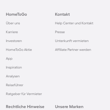
Ferienparks im Harz
HomeToGo
Kontakt
Ferienparks auf Usedom
Über uns
Help Center und Kontakt
Ferienparks auf Texel
Karriere
Presse
Investoren
Unterkunft vermieten
Ferienparks im Schwarzwald
HomeToGo Aktie
Affiliate Partner werden
Ferienparks in Schweden
App
Inspiration
Ferienparks in Italien
Analysen
Reiseführer
Ferienparks in Holland
Ratgeber für Vermieter
Ferienparks an der Mecklenburgischen
Rechtliche Hinweise
Seenplatte
Unsere Marken