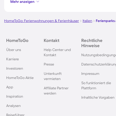
Mehr anzeigen
Ferienparks auf Sardinien
Ferienparks in Wint
HomeToGo: Ferienwohnungen & Ferienhäuser
Italien
Ferienparks 
Ferienparks an der Polnischen
Ferienparks in Deut
Ostsee
HomeToGo
Kontakt
Rechtliche
Hinweise
Ferienparks in Norwegen
Ferienparks in der 
Über uns
Help Center und
Kontakt
Nutzungsbedingung
Karriere
Ferienparks in Spanien
Ferienparks in Baye
Presse
Datenschutzerklärun
Investoren
Unterkunft
Impressum
Ferienparks auf Bornholm
Ferienparks in Gard
HomeToGo Aktie
vermieten
So funktioniert die
App
Affiliate Partner
Plattform
Ferienparks in der Eifel
Ferienparks in Südf
werden
Inspiration
Inhaltliche Vorgaben
Analysen
Ferienparks im Sauerland
Ferienparks auf Gra
Reiseführer