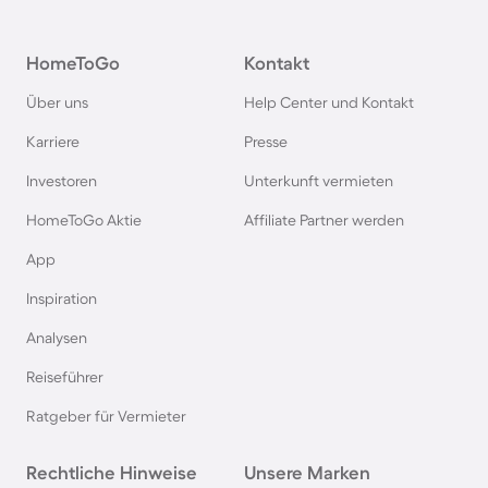
Ferienparks im Harz
HomeToGo
Kontakt
Ferienparks auf Usedom
Über uns
Help Center und Kontakt
Ferienparks auf Texel
Karriere
Presse
Investoren
Unterkunft vermieten
Ferienparks im Schwarzwald
HomeToGo Aktie
Affiliate Partner werden
Ferienparks in Schweden
App
Inspiration
Ferienparks in Italien
Analysen
Reiseführer
Ferienparks in Holland
Ratgeber für Vermieter
Ferienparks an der Mecklenburgischen
Rechtliche Hinweise
Seenplatte
Unsere Marken