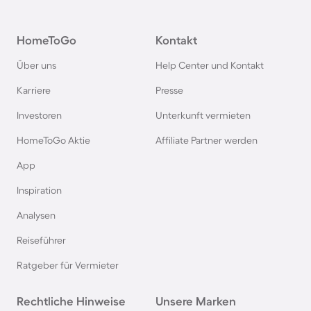
Ferienparks im Harz
HomeToGo
Kontakt
Ferienparks auf Usedom
Über uns
Help Center und Kontakt
Ferienparks auf Texel
Karriere
Presse
Investoren
Unterkunft vermieten
Ferienparks im Schwarzwald
HomeToGo Aktie
Affiliate Partner werden
Ferienparks in Schweden
App
Inspiration
Ferienparks in Italien
Analysen
Reiseführer
Ferienparks in Holland
Ratgeber für Vermieter
Ferienparks an der Mecklenburgischen
Rechtliche Hinweise
Seenplatte
Unsere Marken