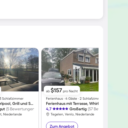
$157
ab
pro Nacht
∙ 3 Schlafzimmer
Ferienhaus ∙ 4 Gäste ∙ 2 Schlafzimmer
F
Ferienhaus mit Whirlpool, Grill und Sauna | Meerblick
Ferienhaus mit Terrasse, Whirlpool und Garten | Ideal für Homeoffice
gut
(5 Bewertungen)
4,7
Großartig
(57 Bewertungen)
4
t, Niederlande
Tegelen, Venlo, Niederlande
Zum Angebot