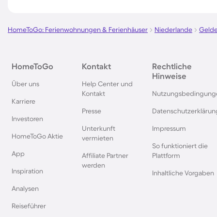
Ferienparks auf Sardinien
Ferienparks in Wint
HomeToGo: Ferienwohnungen & Ferienhäuser
Niederlande
Gelde
Ferienparks an der Polnischen
Ferienparks in Deut
Ostsee
HomeToGo
Kontakt
Rechtliche
Hinweise
Ferienparks in Norwegen
Ferienparks in der 
Über uns
Help Center und
Kontakt
Nutzungsbedingung
Karriere
Ferienparks in Spanien
Ferienparks in Baye
Presse
Datenschutzerklärun
Investoren
Unterkunft
Impressum
Ferienparks auf Bornholm
Ferienparks in Gard
HomeToGo Aktie
vermieten
So funktioniert die
App
Affiliate Partner
Plattform
Ferienparks in der Eifel
Ferienparks in Südf
werden
Inspiration
Inhaltliche Vorgaben
Analysen
Ferienparks im Sauerland
Ferienparks auf Gra
Reiseführer