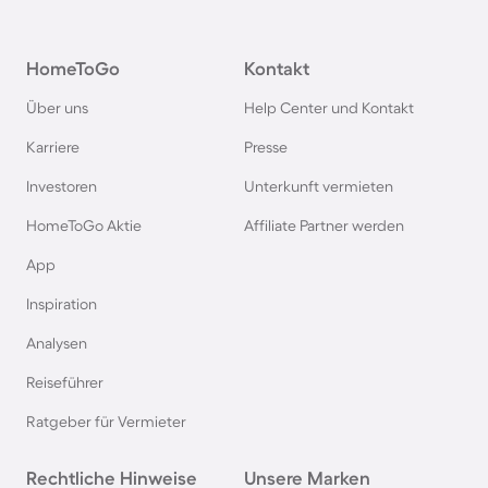
Ferienparks im Harz
HomeToGo
Kontakt
Ferienparks auf Usedom
Über uns
Help Center und Kontakt
Ferienparks auf Texel
Karriere
Presse
Investoren
Unterkunft vermieten
Ferienparks im Schwarzwald
HomeToGo Aktie
Affiliate Partner werden
Ferienparks in Schweden
App
Inspiration
Ferienparks in Italien
Analysen
Reiseführer
Ferienparks in Holland
Ratgeber für Vermieter
Ferienparks an der Mecklenburgischen
Rechtliche Hinweise
Seenplatte
Unsere Marken