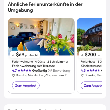
Ähnliche Ferienunterkünfte in der
Umgebung
$69
$200
ab
pro Nacht
ab
pro Nacht
Ferienwohnung ∙ 4 Gäste ∙ 2 Schlafzimmer
Ferienhaus ∙ 8 Gäste 
Ferienwohnung mit Terrasse
4,7
Großartig
(47 Bewertungen)
4,5
Großa
Dranske, Mecklenburg-Vorpommern, Deutschland
Zum Angebot
Zum Angebot