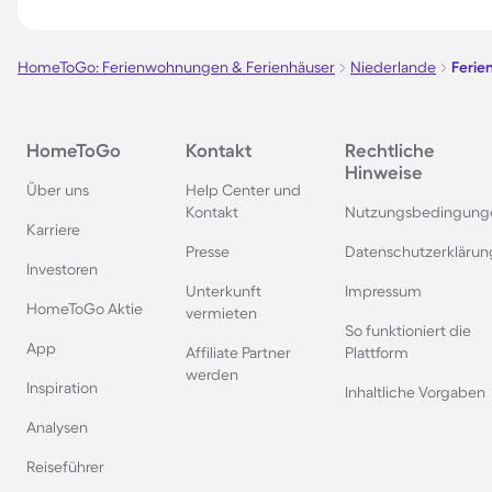
Ferienparks auf Sardinien
Ferienparks in Wint
HomeToGo: Ferienwohnungen & Ferienhäuser
Niederlande
Ferie
Ferienparks an der Polnischen
Ferienparks in Deut
Ostsee
HomeToGo
Kontakt
Rechtliche
Hinweise
Ferienparks in Norwegen
Ferienparks in der 
Über uns
Help Center und
Kontakt
Nutzungsbedingung
Karriere
Ferienparks in Spanien
Ferienparks in Baye
Presse
Datenschutzerklärun
Investoren
Unterkunft
Impressum
Ferienparks auf Bornholm
Ferienparks in Gard
HomeToGo Aktie
vermieten
So funktioniert die
App
Affiliate Partner
Plattform
Ferienparks in der Eifel
Ferienparks in Südf
werden
Inspiration
Inhaltliche Vorgaben
Analysen
Ferienparks im Sauerland
Ferienparks auf Gra
Reiseführer