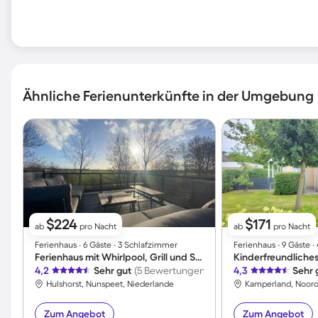
Ähnliche Ferienunterkünfte in der Umgebung
$224
$171
ab
pro Nacht
ab
pro Nacht
Ferienhaus ∙ 6 Gäste ∙ 3 Schlafzimmer
Ferienhaus ∙ 9 Gäste 
Ferienhaus mit Whirlpool, Grill und Sauna | Meerblick
4,2
Sehr gut
(5 Bewertungen)
4,3
Sehr 
Hulshorst, Nunspeet, Niederlande
Zum Angebot
Zum Angebot