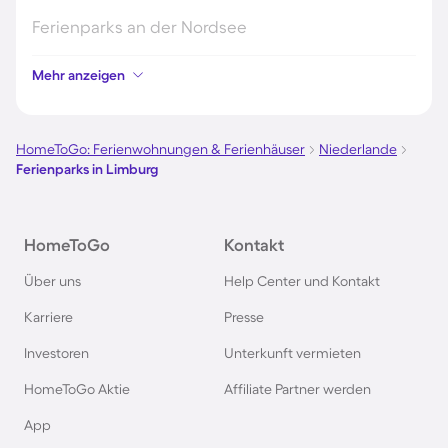
Ferienparks an der Nordsee
Mehr anzeigen
Ferienparks in Kroatien
Ferienparks in Österreich
HomeToGo: Ferienwohnungen & Ferienhäuser
Niederlande
Ferienparks in Limburg
Ferienparks im Harz
HomeToGo
Kontakt
Ferienparks auf Usedom
Über uns
Help Center und Kontakt
Ferienparks auf Texel
Karriere
Presse
Investoren
Unterkunft vermieten
Ferienparks im Schwarzwald
HomeToGo Aktie
Affiliate Partner werden
Ferienparks in Schweden
App