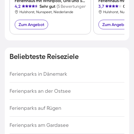
Ferienhaus mit Whirlpool, Grill und Sauna | Meerblick
4,2
Sehr gut
(5 Bewertungen)
3,7
Gut
(
Hulshorst, Nunspeet, Niederlande
Hulshorst, Nunspee
Zum Angebot
Zum Angebot
Beliebteste Reiseziele
Ferienparks in Dänemark
Ferienparks an der Ostsee
Ferienparks auf Rügen
Ferienparks am Gardasee