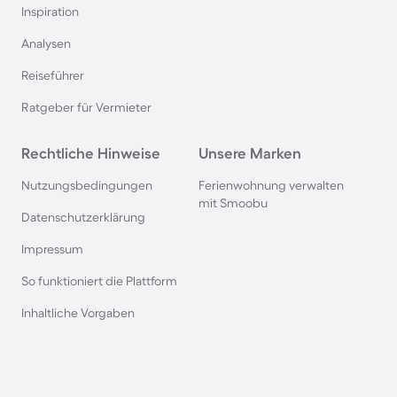
Inspiration
Ferienparks in Italien
Analysen
Reiseführer
Ferienparks in Holland
Ratgeber für Vermieter
Ferienparks an der Mecklenburgischen
Rechtliche Hinweise
Seenplatte
Unsere Marken
Nutzungsbedingungen
Ferienwohnung verwalten
Ferienparks auf Sardinien
mit Smoobu
Datenschutzerklärung
Impressum
Ferienparks in Winterberg
So funktioniert die Plattform
Ferienparks in Bibione
Inhaltliche Vorgaben
Ferienparks an der Polnischen Ostsee