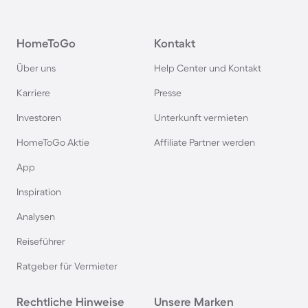
Ferienparks im Harz
HomeToGo
Kontakt
Ferienparks auf Usedom
Über uns
Help Center und Kontakt
Ferienparks auf Texel
Karriere
Presse
Investoren
Unterkunft vermieten
Ferienparks im Schwarzwald
HomeToGo Aktie
Affiliate Partner werden
Ferienparks in Schweden
App
Inspiration
Ferienparks in Italien
Analysen
Reiseführer
Ferienparks in Holland
Ratgeber für Vermieter
Ferienparks an der Mecklenburgischen
Rechtliche Hinweise
Seenplatte
Unsere Marken