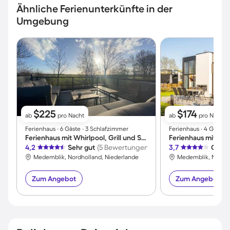
Ähnliche Ferienunterkünfte in der
Umgebung
$225
$174
ab
pro Nacht
ab
pro Nacht
Ferienhaus ∙ 6 Gäste ∙ 3 Schlafzimmer
Ferienhaus ∙ 4 Gäste 
Ferienhaus mit Whirlpool, Grill und Sauna | Meerblick
4,2
Sehr gut
(5 Bewertungen)
3,7
Gut
(
Medemblik, Nordholland, Niederlande
Medemblik, Nordho
Zum Angebot
Zum Angebot