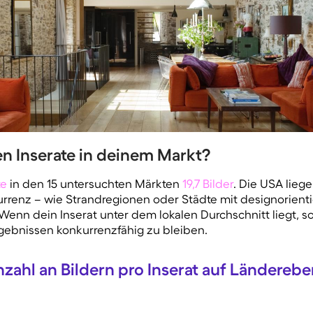
ten Inserate in deinem Markt?
te
in den 15 untersuchten Märkten
19,7 Bilder
. Die USA liege
kurrenz – wie Strandregionen oder Städte mit designorient
Wenn dein Inserat unter dem lokalen Durchschnitt liegt, so
ebnissen konkurrenzfähig zu bleiben.
zahl an Bildern pro Inserat auf Ländereb