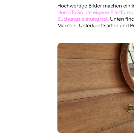
Hochwertige Bilder machen ein Ins
HomeToGo hat eigene Plattformdat
Buchungsleistung hat.
Unten find
Märkten, Unterkunftsarten und P