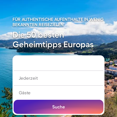
FÜR AUTHENTISCHE AUFENTHALTE IN WENIG
BEKANNTEN REISEZIELEN
Die 50 besten
Geheimtipps Europas
Jederzeit
Gäste
Suche