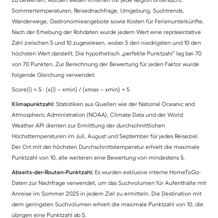
Sommertemperaturen, Reisednachfrage, Umgebung, Suchtrends,
Wanderwege, Gastronomieangebote sowie Kosten für Ferienunterkünfte.
Nach der Erhebung der Rohdaten wurde jedem Wert eine repräsentative
Zahl zwischen 5 und 10 zugewiesen, wobei 5 den niedrigsten und 10 den
höchsten Wert darstellt. Die hypothetisch „perfekte Punktzahl“ lag bei 70
von 70 Punkten. Zur Berechnung der Bewertung für jeden Faktor wurde
folgende Gleichung verwendet:
Score(i) = 5 · (x(i) – xmin) / (xmax – xmin) + 5
Klimapunktzahl:
Statistiken aus Quellen wie der National Oceanic and
Atmospheric Administration (NOAA), Climate Data und der World
Weather API dienten zur Ermittlung der durchschnittlichen
Höchsttemperaturen im Juli, August und September für jedes Reiseziel.
Der Ort mit der höchsten Durchschnittstemperatur erhielt die maximale
Punktzahl von 10, alle weiteren eine Bewertung von mindestens 5.
Abseits-der-Routen-Punktzahl:
Es wurden exklusive interne HomeToGo-
Daten zur Nachfrage verwendet, um das Suchvolumen für Aufenthalte mit
Anreise im Sommer 2025 in jedem Ziel zu ermitteln. Die Destination mit
dem geringsten Suchvolumen erhielt die maximale Punktzahl von 10, die
übrigen eine Punktzahl ab 5.