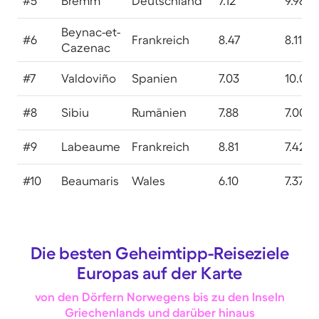
#5
Bremm
Deutschland
7.12
9.98
Beynac-et-
#6
Frankreich
8.47
8.11
Cazenac
#7
Valdoviño
Spanien
7.03
10.00
#8
Sibiu
Rumänien
7.88
7.00
#9
Labeaume
Frankreich
8.81
7.42
#10
Beaumaris
Wales
6.10
7.37
Die besten Geheimtipp-Reiseziele
Europas auf der Karte
von den Dörfern Norwegens bis zu den Inseln
Griechenlands und darüber hinaus