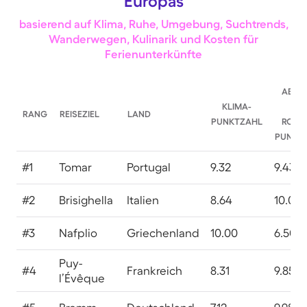
Europas
basierend auf Klima, Ruhe, Umgebung, Suchtrends,
Wanderwegen, Kulinarik und Kosten für
Ferienunterkünfte
ABSEI
KLIMA-
DER
RANG
REISEZIEL
LAND
PUNKTZAHL
ROUT
PUNKT
#1
Tomar
Portugal
9.32
9.43
#2
Brisighella
Italien
8.64
10.00
#3
Nafplio
Griechenland
10.00
6.50
Puy-
#4
Frankreich
8.31
9.85
l’Évêque