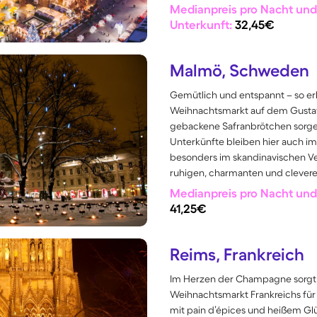
Medianpreis pro Nacht und
Unterkunft:
32,45€
Malmö, Schweden
Gemütlich und entspannt – so e
Weihnachtsmarkt auf dem Gustav-
gebackene Safranbrötchen sorgen
Unterkünfte bleiben hier auch i
besonders im skandinavischen V
ruhigen, charmanten und clevere
Medianpreis pro Nacht und 
41,25€
Reims, Frankreich
Im Herzen der Champagne sorgt 
Weihnachtsmarkt Frankreichs für
mit pain d’épices und heißem Gl