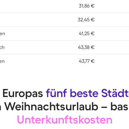
31,86 €
32,45 €
en
41,25 €
ch
43,38 €
en
43,77 €
 Europas
fünf beste Städ
 Weihnachtsurlaub – bas
Unterkunftskosten