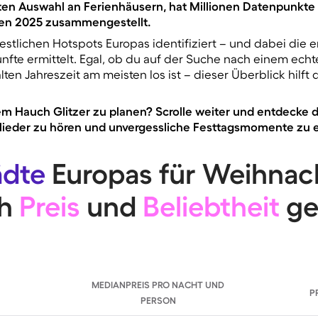
ßten Auswahl an Ferienhäusern, hat Millionen Datenpunkte
ten 2025 zusammengestellt.
stlichen Hotspots Europas identifiziert – und dabei die e
künfte ermittelt. Egal, ob du auf der Suche nach einem ec
alten Jahreszeit am meisten los ist – dieser Überblick hilft
nem Hauch Glitzer zu planen? Scrolle weiter und entdecke 
lieder zu hören und unvergessliche Festtagsmomente zu e
ädte
Europas für Weihnac
ch
Preis
und
Beliebtheit
ge
MEDIANPREIS PRO NACHT UND
P
PERSON