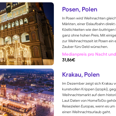
Posen, Polen
In Posen wird Weihnachten gleich 
Märkten, einer Eislaufbahn direk
Köstlichkeiten wie den buttrigen
ganz ohne hohen Preis. Mit einig
zur Weihnachtszeit ist Posen ein 
Zauber fürs Geld wünschen.
Medianpreis pro Nacht und 
31,86€
Krakau, Polen
Im Dezember zeigt sich Krakau von
kunstvollen Krippen (szopki), g
Weihnachtsmarkt auf dem histori
Laut Daten von HomeToGo gehör
Reisezielen Europas, wenn es um e
einen Weihnachtsurlaub geht.