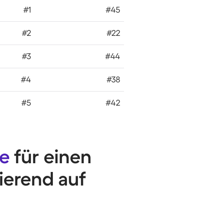
#1
#45
#2
#22
#3
#44
#4
#38
#5
#42
te
für einen
ierend auf