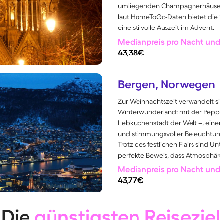
umliegenden Champagnerhäuser g
laut HomeToGo-Daten bietet die 
eine stilvolle Auszeit im Advent.
Medianpreis pro Nacht und 
43,38€
Bergen, Norwegen
Zur Weihnachtszeit verwandelt si
Winterwunderland: mit der Pepp
Lebkuchenstadt der Welt –, ein
und stimmungsvoller Beleuchtung
Trotz des festlichen Flairs sind U
perfekte Beweis, dass Atmosphäre
Medianpreis pro Nacht und 
43,77€
: Die
günstigsten Reiseziel