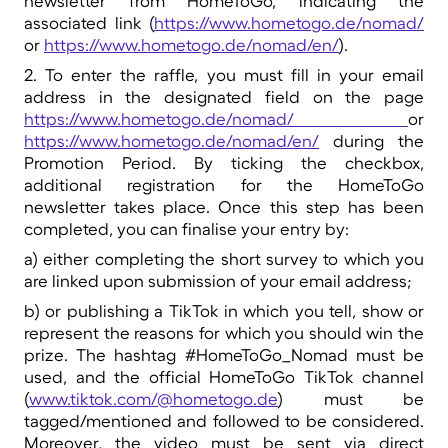
newsletter from HomeToGo, indicating the
associated link (
https://www.hometogo.de/nomad/
or
https://www.hometogo.de/nomad/en/
).
2. To enter the raffle, you must fill in your email
address in the designated field on the page
https://www.hometogo.de/nomad/
or
https://www.hometogo.de/nomad/en/
during the
Promotion Period. By ticking the checkbox,
additional registration for the HomeToGo
newsletter takes place. Once this step has been
completed, you can finalise your entry by:
a) either completing the short survey to which you
are linked upon submission of your email address;
b) or publishing a TikTok in which you tell, show or
represent the reasons for which you should win the
prize. The hashtag #HomeToGo_Nomad must be
used, and the official HomeToGo TikTok channel
(
www.tiktok.com/@hometogo.de
) must be
tagged/mentioned and followed to be considered.
Moreover, the video must be sent via direct