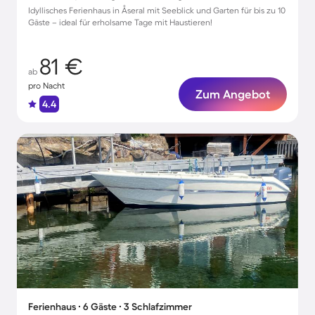
Idyllisches Ferienhaus in Åseral mit Seeblick und Garten für bis zu 10
Gäste – ideal für erholsame Tage mit Haustieren!
81 €
ab
pro Nacht
Zum Angebot
4.4
Ferienhaus ∙ 6 Gäste ∙ 3 Schlafzimmer