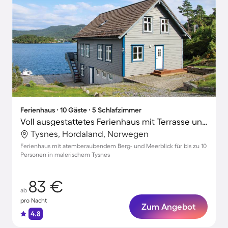
Ferienhaus ∙ 10 Gäste ∙ 5 Schlafzimmer
Voll ausgestattetes Ferienhaus mit Terrasse und Grill | Wasserblick
Tysnes, Hordaland, Norwegen
Ferienhaus mit atemberaubendem Berg- und Meerblick für bis zu 10
Personen in malerischem Tysnes
83 €
ab
pro Nacht
Zum Angebot
4.8