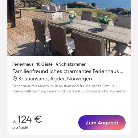
Ferienhaus ∙ 10 Gäste ∙ 4 Schlafzimmer
Familienfreundliches charmantes Ferienhaus mit Terrasse, Grill und Garten | Wasserblick | Haustierfreundlich
Kristiansand, Agder, Norwegen
Ferienhaus mit Meerblick in Kristiansand für die ganze Familie –
Hunde willkommen, Kamin und Garten für unvergessliche Momente
124 €
ab
Zum Angebot
pro Nacht