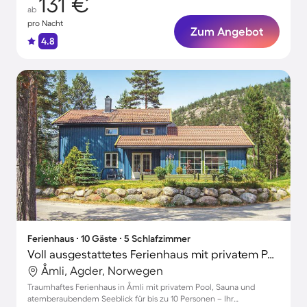
131 €
ab
pro Nacht
Zum Angebot
4.8
Ferienhaus ∙ 10 Gäste ∙ 5 Schlafzimmer
Voll ausgestattetes Ferienhaus mit privatem Pool, Grill und Terrasse | Seeblick | Haustiere erlaubt
Åmli, Agder, Norwegen
Traumhaftes Ferienhaus in Åmli mit privatem Pool, Sauna und
atemberaubendem Seeblick für bis zu 10 Personen – Ihr