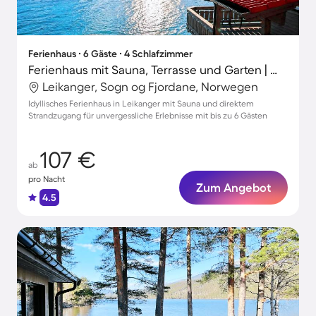
Ferienhaus ∙ 6 Gäste ∙ 4 Schlafzimmer
Ferienhaus mit Sauna, Terrasse und Garten | Wasserblick
Leikanger, Sogn og Fjordane, Norwegen
Idyllisches Ferienhaus in Leikanger mit Sauna und direktem
Strandzugang für unvergessliche Erlebnisse mit bis zu 6 Gästen
107 €
ab
pro Nacht
Zum Angebot
4.5