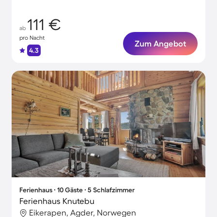
Urlaubsglück!
111 €
ab
pro Nacht
Zum Angebot
4.3
Ferienhaus ∙ 10 Gäste ∙ 5 Schlafzimmer
Ferienhaus Knutebu
Eikerapen, Agder, Norwegen