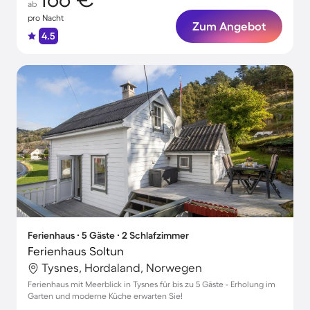
ab
pro Nacht
Zum Angebot
4.5
Ferienhaus ∙ 5 Gäste ∙ 2 Schlafzimmer
Ferienhaus Soltun
Tysnes, Hordaland, Norwegen
Ferienhaus mit Meerblick in Tysnes für bis zu 5 Gäste - Erholung im
Garten und moderne Küche erwarten Sie!