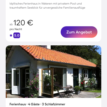
Idyllisches Ferienhaus in Wateren mit privatem Pool und
traumhaftem Seeblick für unvergessliche Familienausflüge
120 €
ab
pro Nacht
Zum Angebot
5.0
Ferienhaus ∙ 4 Gäste ∙ 3 Schlafzimmer