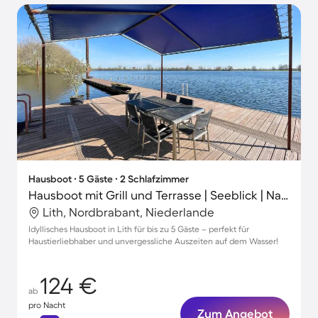
Hausboot ∙ 5 Gäste ∙ 2 Schlafzimmer
Hausboot mit Grill und Terrasse | Seeblick | Nah am Strand | Hunde erlaubt
Lith, Nordbrabant, Niederlande
Idyllisches Hausboot in Lith für bis zu 5 Gäste – perfekt für
Haustierliebhaber und unvergessliche Auszeiten auf dem Wasser!
124 €
ab
pro Nacht
Zum Angebot