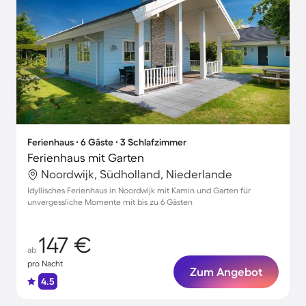
Ferienhaus ∙ 6 Gäste ∙ 3 Schlafzimmer
Ferienhaus mit Garten
Noordwijk, Südholland, Niederlande
Idyllisches Ferienhaus in Noordwijk mit Kamin und Garten für
unvergessliche Momente mit bis zu 6 Gästen
147 €
ab
pro Nacht
Zum Angebot
4.5