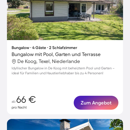
Bungalow ∙ 4 Gäste ∙ 2 Schlafzimmer
Bungalow mit Pool, Garten und Terrasse
De Koog, Texel, Niederlande
Idyllischer Bungalow in De Koog mit beheiztem Pool und Garten –
ideal für Familien und Haustierliebhaber bis zu 4 Personen!
66 €
ab
Zum Angebot
pro Nacht