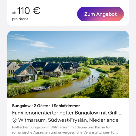
110 €
ab
Zum Angebot
pro Nacht
Bungalow ∙ 2 Gäste ∙ 1 Schlafzimmer
Familienorientierter netter Bungalow mit Grill und Sauna
Witmarsum, Súdwest-Fryslân, Niederlande
Idyllischer Bungalow in Witmarsum mit Sauna und Küche für
romantische Auszeiten und unvergessliche Veranstaltungen für