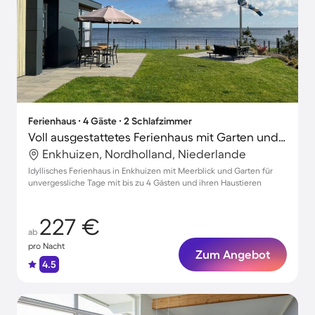
Ferienhaus ∙ 4 Gäste ∙ 2 Schlafzimmer
Voll ausgestattetes Ferienhaus mit Garten und Terrasse | Meerblick | Haustierfreundlich
Enkhuizen, Nordholland, Niederlande
Idyllisches Ferienhaus in Enkhuizen mit Meerblick und Garten für
unvergessliche Tage mit bis zu 4 Gästen und ihren Haustieren
227 €
ab
pro Nacht
Zum Angebot
4.5