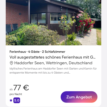
Ferienhaus ∙ 4 Gäste ∙ 2 Schlafzimmer
Voll ausgestattetes schönes Ferienhaus mit Garten, Grill und Terrasse | Gartenblick | Nah am Strand | Haustiere sind willkommen
Haddorfer Seen, Wettringen, Deutschland
Idyllisches Ferienhaus am Haddorfer Seen mit Garten und Kamin für
entspannte Momente mit bis zu 4 Gästen und
Haustierfreundlichkeit
77 €
ab
pro Nacht
Zum Angebot
5.0