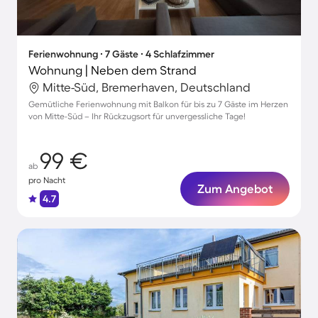
Ferienwohnung ∙ 7 Gäste ∙ 4 Schlafzimmer
Wohnung | Neben dem Strand
Mitte-Süd, Bremerhaven, Deutschland
Gemütliche Ferienwohnung mit Balkon für bis zu 7 Gäste im Herzen
von Mitte-Süd – Ihr Rückzugsort für unvergessliche Tage!
99 €
ab
pro Nacht
Zum Angebot
4.7