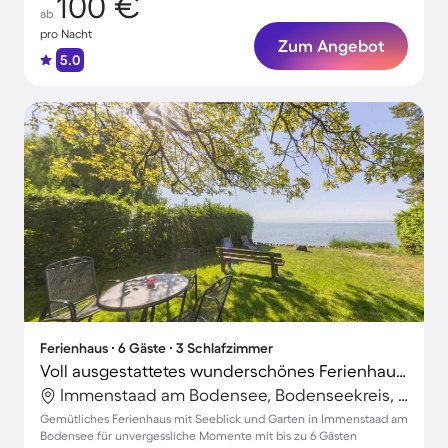
100 €
ab
pro Nacht
Zum Angebot
5.0
Ferienhaus ∙ 6 Gäste ∙ 3 Schlafzimmer
Voll ausgestattetes wunderschönes Ferienhaus mit Terrasse, Garten und Grill | Seeblick | Haustiere sind willkommen
Immenstaad am Bodensee, Bodenseekreis, Deutschland
Gemütliches Ferienhaus mit Seeblick und Garten in Immenstaad am
Bodensee für unvergessliche Momente mit bis zu 6 Gästen