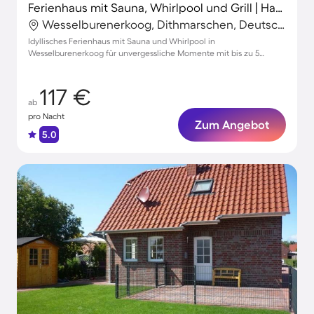
Ferienhaus mit Sauna, Whirlpool und Grill | Haustiere erlaubt
Wesselburenerkoog, Dithmarschen, Deutschland
Idyllisches Ferienhaus mit Sauna und Whirlpool in
Wesselburenerkoog für unvergessliche Momente mit bis zu 5
Gästen
117 €
ab
pro Nacht
Zum Angebot
5.0