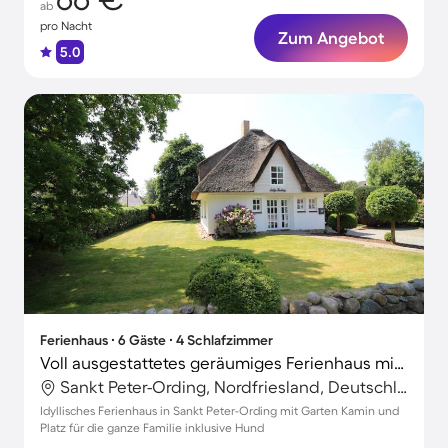
ab
pro Nacht
Zum Angebot
5.0
Ferienhaus ∙ 6 Gäste ∙ 4 Schlafzimmer
Voll ausgestattetes geräumiges Ferienhaus mit Garten und Terrasse | Haustiere erlaubt
Sankt Peter-Ording, Nordfriesland, Deutschland
Idyllisches Ferienhaus in Sankt Peter-Ording mit Garten Kamin und
Platz für die ganze Familie inklusive Hund