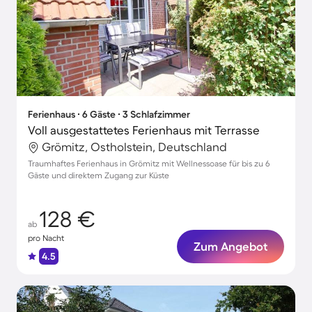
Ferienhaus ∙ 6 Gäste ∙ 3 Schlafzimmer
Voll ausgestattetes Ferienhaus mit Terrasse
Grömitz, Ostholstein, Deutschland
Traumhaftes Ferienhaus in Grömitz mit Wellnessoase für bis zu 6
Gäste und direktem Zugang zur Küste
128 €
ab
pro Nacht
Zum Angebot
4.5