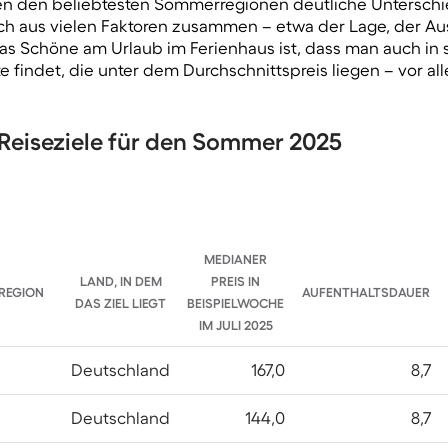
hen den beliebtesten Sommerregionen deutliche Unterschie
ich aus vielen Faktoren zusammen – etwa der Lage, der A
as Schöne am Urlaub im Ferienhaus ist, dass man auch in 
 findet, die unter dem Durchschnittspreis liegen – vor a
 Reiseziele für den Sommer 2025
MEDIANER
LAND, IN DEM
PREIS IN
REGION
AUFENTHALTSDAUER
DAS ZIEL LIEGT
BEISPIELWOCHE
IM JULI 2025
Deutschland
167,0
8,7
Deutschland
144,0
8,7