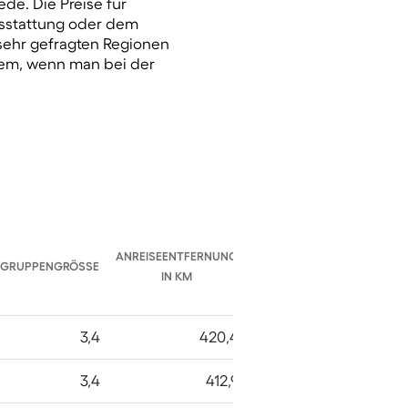
de. Die Preise für
usstattung oder dem
sehr gefragten Regionen
llem, wenn man bei der
ANREISEENTFERNUNG
GRUPPENGRÖSSE
IN KM
3,4
420,4
3,4
412,9