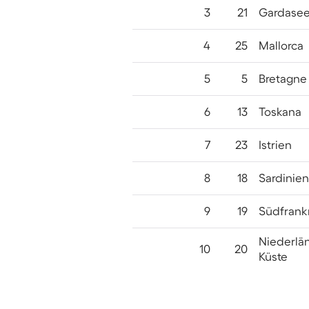
3
21
Gardase
4
25
Mallorca
5
5
Bretagne
6
13
Toskana
7
23
Istrien
8
18
Sardinien
9
19
Südfrank
Niederlä
10
20
Küste