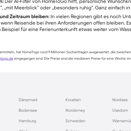
en
:
Der
AI-Filter von HomeToGo
hilft, persönliche Wunschkr
d“, „mit Meerblick“ oder „besonders ruhig“. Ganz einfach in
 und Zeitraum bleiben:
In vielen Regionen gibt es noch Un
 wenn Reisende bei ihren Anforderungen offen bleiben. Es 
eispiel für eine Ferienunterkunft etwas weiter vom Wass
 ermitteln, hat HomeTogo
rund
9 Millionen Suchanfragen
ausgewertet, die zwischen
togo.de
eingegangen sind. Die Preise sind die medianen Preise für eine Woche im
Dänemark
Kroatien
Nordsee
Bodensee
Norderney
Usedom
Hamburg
Schweden
Warnemü