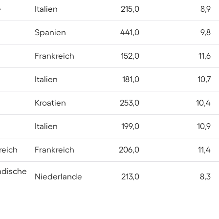
e
Italien
215,0
8,9
Spanien
441,0
9,8
Frankreich
152,0
11,6
Italien
181,0
10,7
Kroatien
253,0
10,4
Italien
199,0
10,9
reich
Frankreich
206,0
11,4
ndische
Niederlande
213,0
8,3