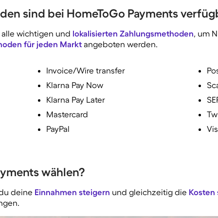
den sind bei HomeToGo Payments verfüg
alle wichtigen und
lokalisierten Zahlungsmethoden
, um 
oden für jeden Markt
angeboten werden.
Invoice/Wire transfer
Po
Klarna Pay Now
Sc
Klarna Pay Later
SE
Mastercard
Tw
PayPal
Vi
ayments wählen?
 du deine
Einnahmen steigern
und gleichzeitig die
Kosten
ngen.