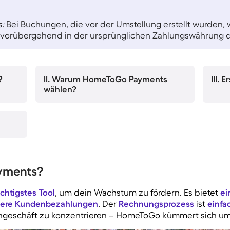
:
Bei Buchungen, die vor der Umstellung erstellt wurden,
orübergehend in der ursprünglichen Zahlungswährung d
?
II. Warum HomeToGo Payments
III. 
wählen?
ayments?
chtigstes Tool
, um dein Wachstum zu fördern. Es bietet
ei
here Kundenbezahlungen
. Der
Rechnungsprozess
ist
einfa
erngeschäft zu konzentrieren – HomeToGo kümmert sich um