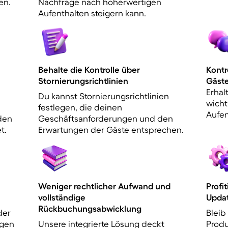
en.
Nachfrage nach höherwertigen
Aufenthalten steigern kann.
Behalte die Kontrolle über
Kontr
Stornierungsrichtlinien
Gäst
Erhal
Du kannst Stornierungsrichtlinien
wicht
festlegen, die deinen
Aufen
den
Geschäftsanforderungen und den
t.
Erwartungen der Gäste entsprechen.
Weniger rechtlicher Aufwand und
Profi
vollständige
Upda
Rückbuchungsabwicklung
der
Bleib
lgen
Unsere integrierte Lösung deckt
Prod