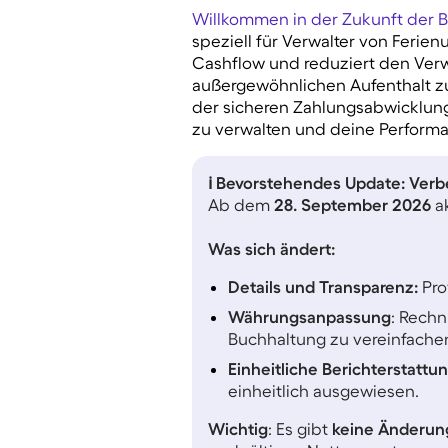
Willkommen in der Zukunft der 
speziell für Verwalter von Ferie
Cashflow und reduziert den Verw
außergewöhnlichen Aufenthalt z
der sicheren Zahlungsabwicklung
zu verwalten und deine Perform
ℹ️
Bevorstehendes Update: Verb
Ab dem
28. September 2026
a
Was sich ändert:
Details und Transparenz:
Pro
Währungsanpassung
: Rech
Buchhaltung zu vereinfache
Einheitliche Berichterstattun
einheitlich ausgewiesen.
Wichtig
: Es gibt
keine Änderu