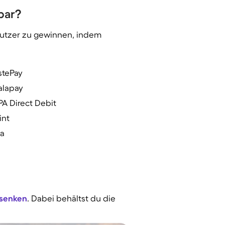
bar?
Nutzer zu gewinnen, indem
stePay
alapay
PA Direct Debit
int
sa
 senken
. Dabei behältst du die