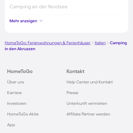
Camping an der Nordsee
Mehr anzeigen
Camping in Kroatien
Camping auf Fehmarn
HomeToGo: Ferienwohnungen & Ferienhäuser
Italien
Camping
in den Abruzzen
Camping in Österreich
HomeToGo
Kontakt
Camping im Harz
Über uns
Help Center und Kontakt
Camping auf Usedom
Karriere
Presse
Investoren
Unterkunft vermieten
Camping im Schwarzwald
HomeToGo Aktie
Affiliate Partner werden
Camping in Schweden
App