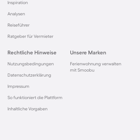
Inspiration
Camping in Italien
Analysen
Reiseführer
Camping in Holland
Ratgeber für Vermieter
Camping auf Sardinien
Rechtliche Hinweise
Unsere Marken
Camping in Bibione
Nutzungsbedingungen
Ferienwohnung verwalten
mit Smoobu
Datenschutzerklärung
Camping an der Polnischen Ostsee
Impressum
So funktioniert die Plattform
Camping in Deutschland
Inhaltliche Vorgaben
Camping in Süddeutschland
Camping in Norwegen