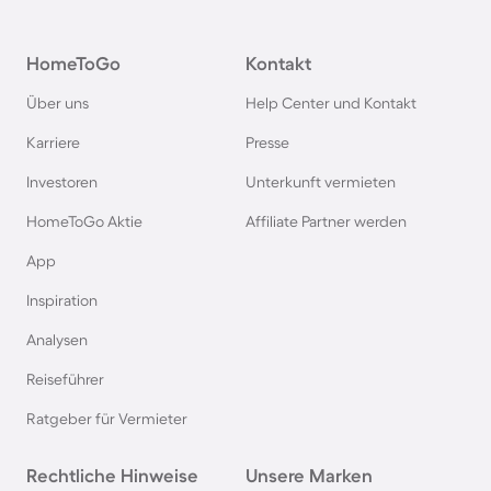
Camping in Österreich
HomeToGo
Kontakt
Camping im Harz
Über uns
Help Center und Kontakt
Camping auf Usedom
Karriere
Presse
Investoren
Unterkunft vermieten
Camping im Schwarzwald
HomeToGo Aktie
Affiliate Partner werden
Camping in Schweden
App
Inspiration
Camping in Italien
Analysen
Reiseführer
Camping in Holland
Ratgeber für Vermieter
Camping auf Sardinien
Rechtliche Hinweise
Unsere Marken