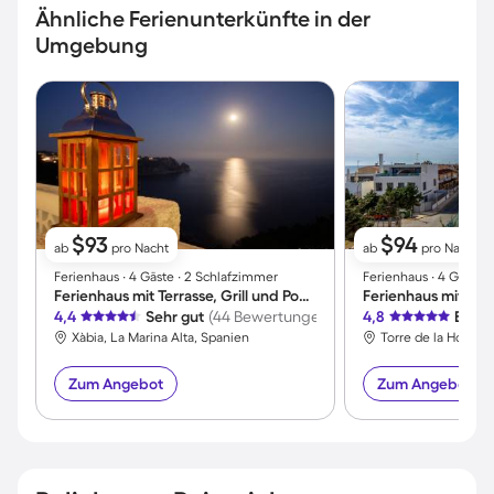
Ähnliche Ferienunterkünfte in der
Umgebung
$93
$94
ab
pro Nacht
ab
pro Nacht
Ferienhaus ∙ 4 Gäste ∙ 2 Schlafzimmer
Ferienhaus ∙ 4 Gäste 
Ferienhaus mit Terrasse, Grill und Pool | Meerblick
4,4
Sehr gut
(44 Bewertungen)
4,8
Exzel
Xàbia, La Marina Alta, Spanien
Zum Angebot
Zum Angebot