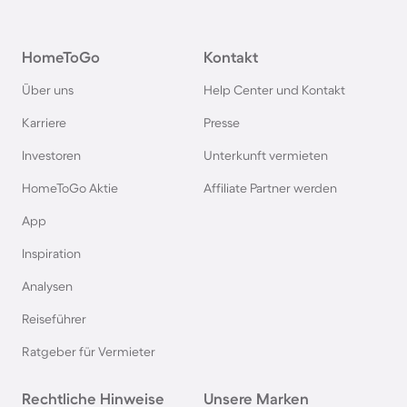
Camping in Österreich
HomeToGo
Kontakt
Camping im Harz
Über uns
Help Center und Kontakt
Camping auf Usedom
Karriere
Presse
Investoren
Unterkunft vermieten
Camping im Schwarzwald
HomeToGo Aktie
Affiliate Partner werden
Camping in Schweden
App
Inspiration
Camping in Italien
Analysen
Reiseführer
Camping in Holland
Ratgeber für Vermieter
Camping auf Sardinien
Rechtliche Hinweise
Unsere Marken