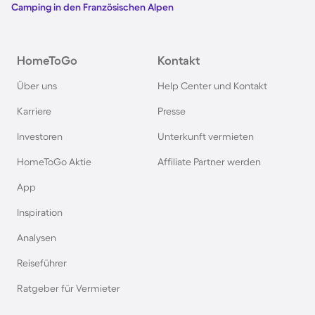
Camping in den Französischen Alpen
Camping in Österreich
HomeToGo
Kontakt
Camping im Harz
Über uns
Help Center und Kontakt
Camping auf Usedom
Karriere
Presse
Investoren
Unterkunft vermieten
Camping im Schwarzwald
HomeToGo Aktie
Affiliate Partner werden
Camping in Schweden
App
Inspiration
Camping in Italien
Analysen
Reiseführer
Camping in Holland
Ratgeber für Vermieter
Camping auf Sardinien