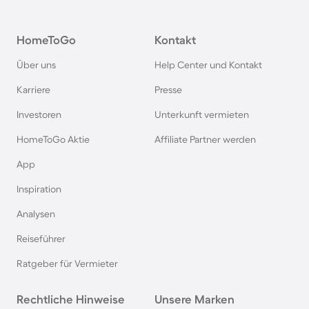
Camping in Österreich
HomeToGo
Kontakt
Camping im Harz
Über uns
Help Center und Kontakt
Camping auf Usedom
Karriere
Presse
Investoren
Unterkunft vermieten
Camping im Schwarzwald
HomeToGo Aktie
Affiliate Partner werden
Camping in Schweden
App
Inspiration
Camping in Italien
Analysen
Reiseführer
Camping in Holland
Ratgeber für Vermieter
Camping auf Sardinien
Rechtliche Hinweise
Unsere Marken