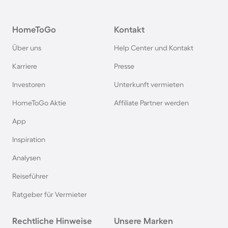
Camping in Österreich
HomeToGo
Kontakt
Camping im Harz
Über uns
Help Center und Kontakt
Camping auf Usedom
Karriere
Presse
Investoren
Unterkunft vermieten
Camping im Schwarzwald
HomeToGo Aktie
Affiliate Partner werden
Camping in Schweden
App
Inspiration
Camping in Italien
Analysen
Reiseführer
Camping in Holland
Ratgeber für Vermieter
Camping auf Sardinien
Rechtliche Hinweise
Unsere Marken