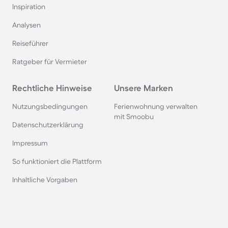
Inspiration
Ferienparks in Italien
Analysen
Reiseführer
Ferienparks in Holland
Ratgeber für Vermieter
Ferienparks an der Mecklenburgischen
Rechtliche Hinweise
Seenplatte
Unsere Marken
Nutzungsbedingungen
Ferienwohnung verwalten
Ferienparks auf Sardinien
mit Smoobu
Datenschutzerklärung
Impressum
Ferienparks in Winterberg
So funktioniert die Plattform
Ferienparks in Bibione
Inhaltliche Vorgaben
Ferienparks an der Polnischen Ostsee