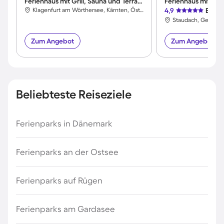
Ferienhaus mit Grill, Sauna und Terrasse
Klagenfurt am Wörthersee, Kärnten, Österreich
4,9
Exzel
Zum Angebot
Zum Angebot
Beliebteste Reiseziele
Ferienparks in Dänemark
Ferienparks an der Ostsee
Ferienparks auf Rügen
Ferienparks am Gardasee