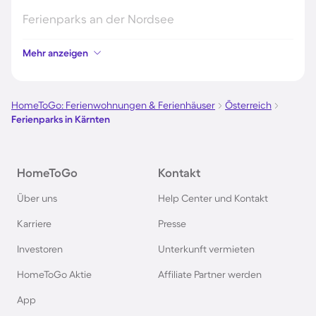
Ferienparks an der Nordsee
Mehr anzeigen
Ferienparks in Kroatien
Ferienparks in Österreich
HomeToGo: Ferienwohnungen & Ferienhäuser
Österreich
Ferienparks in Kärnten
Ferienparks im Harz
HomeToGo
Kontakt
Ferienparks auf Usedom
Über uns
Help Center und Kontakt
Ferienparks auf Texel
Karriere
Presse
Investoren
Unterkunft vermieten
Ferienparks im Schwarzwald
HomeToGo Aktie
Affiliate Partner werden
Ferienparks in Schweden
App