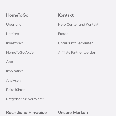
Camping in Österreich
HomeToGo
Kontakt
Camping im Harz
Über uns
Help Center und Kontakt
Camping auf Usedom
Karriere
Presse
Investoren
Unterkunft vermieten
Camping im Schwarzwald
HomeToGo Aktie
Affiliate Partner werden
Camping in Schweden
App
Inspiration
Camping in Italien
Analysen
Reiseführer
Camping in Holland
Ratgeber für Vermieter
Camping auf Sardinien
Rechtliche Hinweise
Unsere Marken