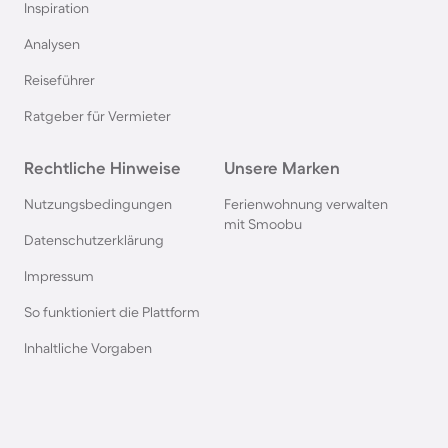
Inspiration
Camping in Italien
Analysen
Reiseführer
Camping in Holland
Ratgeber für Vermieter
Camping auf Sardinien
Rechtliche Hinweise
Unsere Marken
Camping in Bibione
Nutzungsbedingungen
Ferienwohnung verwalten
mit Smoobu
Datenschutzerklärung
Camping an der Polnischen Ostsee
Impressum
So funktioniert die Plattform
Camping in Deutschland
Inhaltliche Vorgaben
Camping in Süddeutschland
Camping in Norwegen