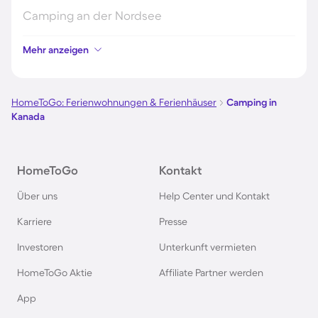
Camping an der Nordsee
Mehr anzeigen
Camping in Kroatien
Camping auf Fehmarn
HomeToGo: Ferienwohnungen & Ferienhäuser
Camping in
Kanada
Camping in Österreich
HomeToGo
Kontakt
Camping im Harz
Über uns
Help Center und Kontakt
Camping auf Usedom
Karriere
Presse
Investoren
Unterkunft vermieten
Camping im Schwarzwald
HomeToGo Aktie
Affiliate Partner werden
Camping in Schweden
App