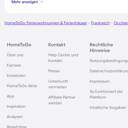
Mehr anzeigen
Camping in Bibione
Camping an der Pol
Ostsee
HomeToGo: Ferienwohnungen & Ferienhäuser
Frankreich
Occitan
Camping in Süddeutschland
Camping in Norweg
Camping in Spanien
Camping in Bayern
HomeToGo
Kontakt
Rechtliche
Hinweise
Über uns
Help Center und
Kontakt
Nutzungsbedingung
Karriere
Camping in Garda
Camping in Frankre
Presse
Datenschutzerklärun
Investoren
Unterkunft
Impressum
Camping in Callantsoog
Camping auf Korsik
HomeToGo Aktie
vermieten
So funktioniert die
App
Affiliate Partner
Plattform
Camping auf Sizilien
Camping in Istrien
werden
Inspiration
Inhaltliche Vorgaben
Camping in Belgien
Camping in Grieche
Analysen
Reiseführer