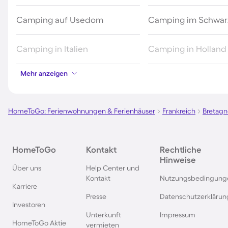
Camping auf Usedom
Camping im Schwar
Camping in Italien
Camping in Holland
Mehr anzeigen
Camping in Bibione
Camping an der Pol
Ostsee
HomeToGo: Ferienwohnungen & Ferienhäuser
Frankreich
Bretagn
Camping in Süddeutschland
Camping in Norweg
Camping in Spanien
Camping in Bayern
HomeToGo
Kontakt
Rechtliche
Hinweise
Über uns
Help Center und
Kontakt
Nutzungsbedingung
Karriere
Camping in Garda
Camping in Frankre
Presse
Datenschutzerklärun
Investoren
Unterkunft
Impressum
Camping in Callantsoog
Camping auf Korsik
HomeToGo Aktie
vermieten