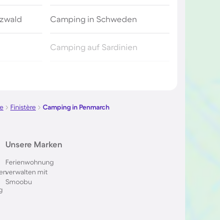
zwald
Camping in Schweden
Camping auf Sardinien
nischen
Camping in Deutschland
e
Finistère
Camping in Penmarch
en
Camping in der Toskana
Camping an der Dänischen
Unsere Marken
Nordsee
Ferienwohnung
en
verwalten mit
ich
Smoobu
Camping in Südfrankreich
g
a
Camping in der Bretagne