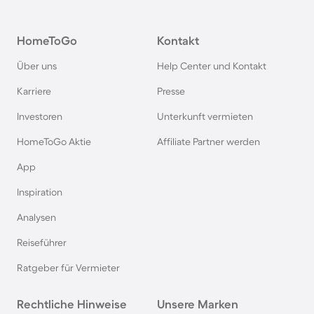
Camping in Österreich
HomeToGo
Kontakt
Camping im Harz
Über uns
Help Center und Kontakt
Camping auf Usedom
Karriere
Presse
Investoren
Unterkunft vermieten
Camping im Schwarzwald
HomeToGo Aktie
Affiliate Partner werden
Camping in Schweden
App
Inspiration
Camping in Italien
Analysen
Reiseführer
Camping in Holland
Ratgeber für Vermieter
Camping auf Sardinien
Rechtliche Hinweise
Unsere Marken