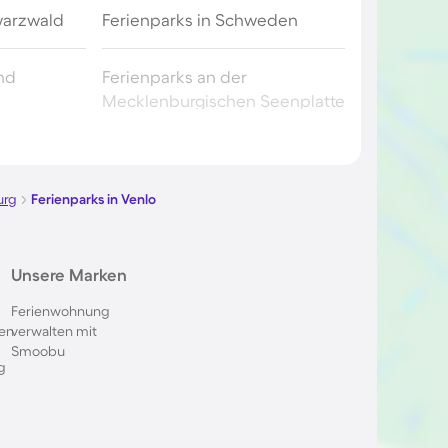
warzwald
Ferienparks in Schweden
and
Ferienparks an der
Mecklenburgischen Seenplatte
erberg
Ferienparks in Bibione
urg
Ferienparks in Venlo
schland
Ferienparks in Süddeutschland
Unsere Marken
Toskana
Ferienparks an der Müritz
Ferienwohnung
en
verwalten mit
rn
Smoobu
Ferienparks in Renesse
g
a
Ferienparks in Frankreich