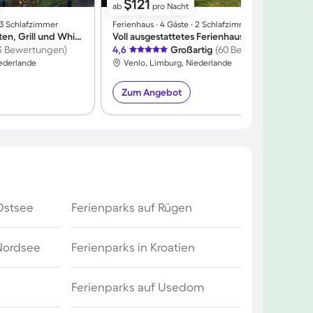
$121
ab
pro Nacht
∙ 3 Schlafzimmer
Ferienhaus ∙ 4 Gäste ∙ 2 Schlafzimmer
F
Ferienhaus mit Garten, Grill und Whirlpool | Panoramablick
Voll ausgestattetes Ferienhaus mit Garten, Grill und Sauna
3 Bewertungen)
4,6
Großartig
(60 Bewertungen)
4
iederlande
Venlo, Limburg, Niederlande
Zum Angebot
Ostsee
Ferienparks auf Rügen
 Nordsee
Ferienparks in Kroatien
Ferienparks auf Usedom