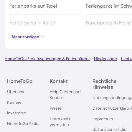
Ferienparks auf Texel
Ferienparks im Sch
Ferienparks in Italien
Ferienparks in Holl
Mehr anzeigen
Ferienparks auf Sardinien
Ferienparks in Wint
HomeToGo: Ferienwohnungen & Ferienhäuser
Niederlande
Limb
Ferienparks an der Polnischen
Ferienparks in Deut
Ostsee
HomeToGo
Kontakt
Rechtliche
Hinweise
Ferienparks in Norwegen
Ferienparks in der 
Über uns
Help Center und
Kontakt
Nutzungsbedingung
Karriere
Ferienparks in Spanien
Ferienparks in Baye
Presse
Datenschutzerklärun
Investoren
Unterkunft
Impressum
Ferienparks auf Bornholm
Ferienparks in Gard
HomeToGo Aktie
vermieten
So funktioniert die