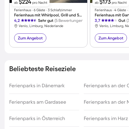
$224
$173
ab
pro Nacht
ab
pro Nacht
Ferienhaus ∙ 6 Gäste ∙ 3 Schlafzimmer
Ferienhaus ∙ 4 Gäste 
Ferienhaus mit Whirlpool, Grill und Sauna | Meerblick
4,2
Sehr gut
(5 Bewertungen)
3,7
Gut
(
Venlo, Limburg, Niederlande
Venlo, Limburg, N
Zum Angebot
Zum Angebot
Beliebteste Reiseziele
Ferienparks in Dänemark
Ferienparks an der 
Ferienparks am Gardasee
Ferienparks an der
Ferienparks in Österreich
Ferienparks im Harz