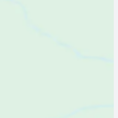
$157
ab
pro Nacht
erienhaus ∙ 4 Gäste ∙ 2 Schlafzimmer
Ferienhaus mit Terrasse, Whirlpool und Garten | Ideal für Homeoffice
,7
Großartig
(57 Bewertungen)
Venlo, Limburg, Niederlande
Zum Angebot