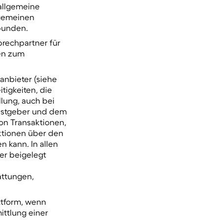
 allgemeine
lgemeinen
bunden.
sprechpartner für
en zum
anbieter (siehe
tigkeiten, die
llung, auch bei
Gastgeber und dem
on Transaktionen,
aktionen über den
 kann. In allen
er beigelegt
attungen,
ttform, wenn
ttlung einer