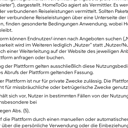
ieter“), dargestellt. HomeToGo agiert als Vermittler. Es we
er verbundenen Reiseleistungen vermittelt. Sollten Paket
der verbundene Reiseleistungen über eine Unterseite der 
en, finden gesonderte Bedingungen Anwendung, wobei 
leibt.
ttform können Endnutzer/-innen nach Angeboten suchen („N
rkeit wird im Weiteren lediglich „Nutzer“ statt „Nutzer/N
ch einer Weiterleitung auf der Website des jeweiligen An
attform anfragen oder buchen.
ng der Plattform gelten ausschließlich diese Nutzungsbedi
s Abrufs der Plattform geltenden Fassung.
r Plattform ist nur für private Zwecke zulässig. Die Plattfo
ht für missbräuchliche oder betrügerische Zwecke genutz
lt sich vor, Nutzer in bestimmten Fällen von der Nutzung
insbesondere bei
egen Abs. (5),
uf die Plattform durch einen manuellen oder automatische
r über die persönliche Verwendung oder die Einbeziehu