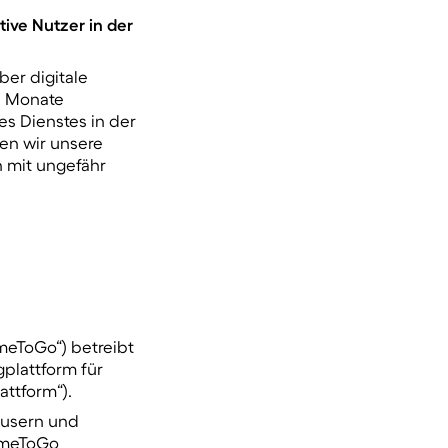
tive Nutzer in der
er digitale
hs Monate
es Dienstes in der
ben wir unsere
n mit ungefähr
meToGo“) betreibt
plattform für
ttform“).
äusern und
HomeToGo