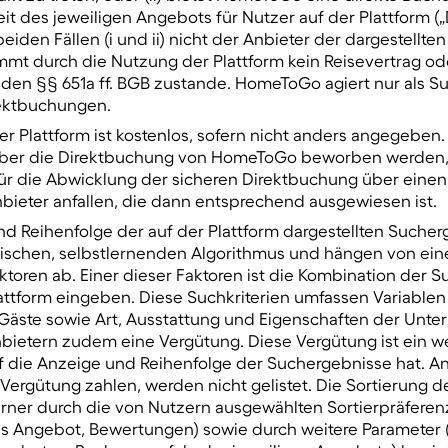
t des jeweiligen Angebots für Nutzer auf der Plattform (
eiden Fällen (i und ii) nicht der Anbieter der dargestellte
mt durch die Nutzung der Plattform kein Reisevertrag od
 den §§ 651a ff. BGB zustande. HomeToGo agiert nur als S
rektbuchungen.
er Plattform ist kostenlos, sofern nicht anders angegeben.
über die Direktbuchung von HomeToGo beworben werden,
ür die Abwicklung der sicheren Direktbuchung über einen 
bieter anfallen, die dann entsprechend ausgewiesen ist.
nd Reihenfolge der auf der Plattform dargestellten Suche
schen, selbstlernenden Algorithmus und hängen von eine
toren ab. Einer dieser Faktoren ist die Kombination der Su
attform eingeben. Diese Suchkriterien umfassen Variablen 
r Gäste sowie Art, Ausstattung und Eigenschaften der Unt
bietern zudem eine Vergütung. Diese Vergütung ist ein wei
 die Anzeige und Reihenfolge der Suchergebnisse hat. Anb
ergütung zahlen, werden nicht gelistet. Die Sortierung d
rner durch die von Nutzern ausgewählten Sortierpräferenz
es Angebot, Bewertungen) sowie durch weitere Parameter (