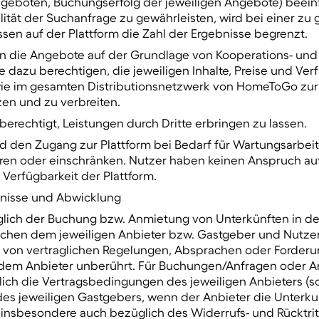
ngeboten, Buchungserfolg der jeweiligen Angebote) beein
ität der Suchanfrage zu gewährleisten, wird bei einer zu
en auf der Plattform die Zahl der Ergebnisse begrenzt.
llen die Angebote auf der Grundlage von Kooperations- un
e dazu berechtigen, die jeweiligen Inhalte, Preise und Ver
wie im gesamten Distributionsnetzwerk von HomeToGo zu
en und zu verbreiten.
berechtigt, Leistungen durch Dritte erbringen zu lassen.
d den Zugang zur Plattform bei Bedarf für Wartungsarbei
ren oder einschränken. Nutzer haben keinen Anspruch au
Verfügbarkeit der Plattform.
ltnisse und Abwicklung
üglich der Buchung bzw. Anmietung von Unterkünften in 
hen dem jeweiligen Anbieter bzw. Gastgeber und Nutzer
 von vertraglichen Regelungen, Absprachen oder Forder
dem Anbieter unberührt. Für Buchungen/Anfragen oder 
lich die Vertragsbedingungen des jeweiligen Anbieters (so
des jeweiligen Gastgebers, wenn der Anbieter die Unterkun
, insbesondere auch bezüglich des Widerrufs- und Rücktrit