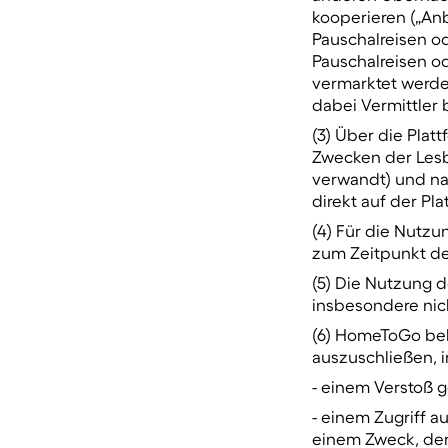
kooperieren („Anb
Pauschalreisen od
Pauschalreisen o
vermarktet werd
dabei Vermittler b
(3) Über die Pla
Zwecken der Lesba
verwandt) und na
direkt auf der Pl
(4) Für die Nutzu
zum Zeitpunkt de
(5) Die Nutzung de
insbesondere nic
(6) HomeToGo behä
auszuschließen, 
- einem Verstoß g
- einem Zugriff a
einem Zweck, de