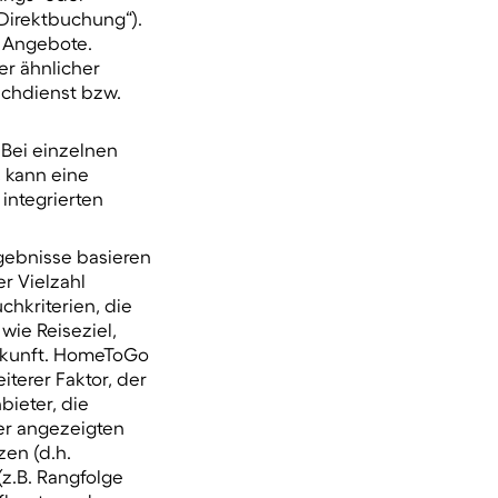
„Direktbuchung“).
n Angebote.
er ähnlicher
uchdienst bzw.
 Bei einzelnen
 kann eine
integrierten
rgebnisse basieren
r Vielzahl
chkriterien, die
wie Reiseziel,
erkunft. HomeToGo
terer Faktor, der
ieter, die
er angezeigten
en (d.h.
z.B. Rangfolge