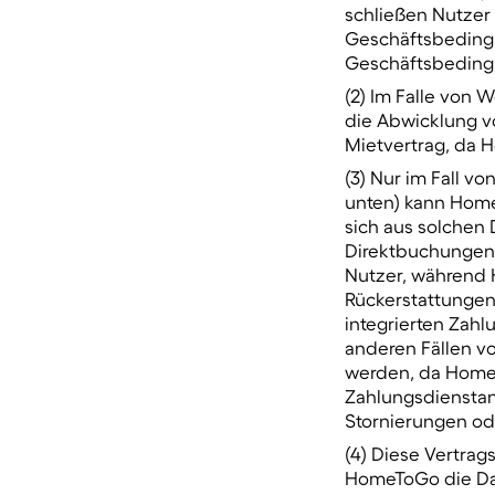
schließen Nutzer
Geschäftsbedingu
Geschäftsbedingu
(2) Im Falle von W
die Abwicklung v
Mietvertrag, da 
(3) Nur im Fall v
unten) kann Home
sich aus solchen 
Direktbuchungen 
Nutzer, während 
Rückerstattungen,
integrierten Zahl
anderen Fällen v
werden, da Home
Zahlungsdienstanb
Stornierungen od
(4) Diese Vertrag
HomeToGo die Dat