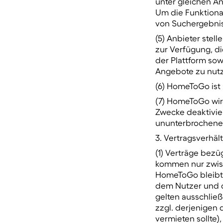
unter gleichen A
Um die Funktional
von Suchergebniss
(5) Anbieter ste
zur Verfügung, di
der Plattform so
Angebote zu nutz
(6) HomeToGo ist 
(7) HomeToGo wir
Zwecke deaktivie
ununterbrochene 
3. Vertragsverhä
(1) Verträge bez
kommen nur zwisc
HomeToGo bleibt
dem Nutzer und 
gelten ausschließ
zzgl. derjenigen 
vermieten sollte)