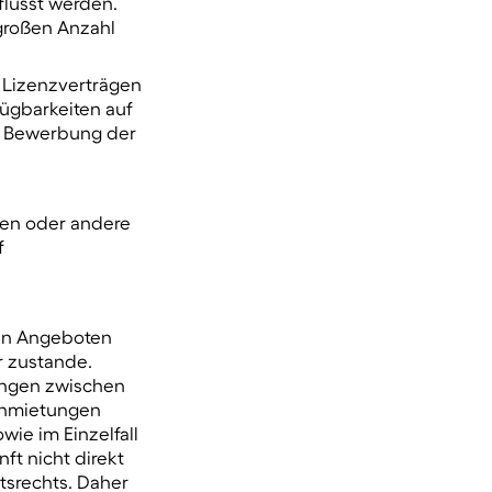
flusst werden.
 großen Anzahl
d Lizenzverträgen
fügbarkeiten auf
r Bewerbung der
ten oder andere
f
den Angeboten
 zustande.
ungen zwischen
Anmietungen
wie im Einzelfall
ft nicht direkt
tsrechts. Daher