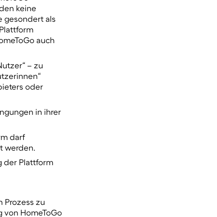
rden keine
e gesondert als
Plattform
HomeToGo auch
utzer“ – zu
utzerinnen“
bieters oder
ngungen in ihrer
rm darf
t werden.
 der Plattform
n Prozess zu
ng von HomeToGo