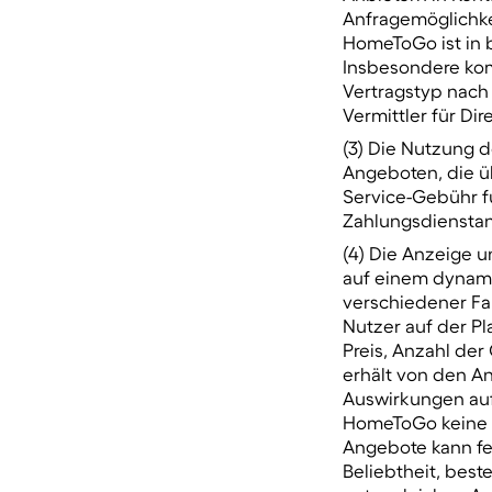
Anfragemöglichkei
HomeToGo ist in b
Insbesondere kom
Vertragstyp nach
Vermittler für Di
(3) Die Nutzung d
Angeboten, die 
Service-Gebühr f
Zahlungsdienstan
(4) Die Anzeige u
auf einem dynami
verschiedener Fak
Nutzer auf der Pl
Preis, Anzahl de
erhält von den An
Auswirkungen auf
HomeToGo keine V
Angebote kann fe
Beliebtheit, best