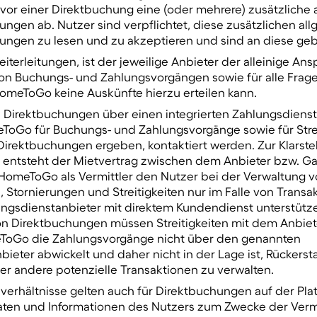
 vor einer Direktbuchung eine (oder mehrere) zusätzliche
ngen ab. Nutzer sind verpflichtet, diese zusätzlichen al
ngen zu lesen und zu akzeptieren und sind an diese ge
eiterleitungen, ist der jeweilige Anbieter der alleinige An
on Buchungs- und Zahlungsvorgängen sowie für alle Frag
HomeToGo keine Auskünfte hierzu erteilen kann.
on Direktbuchungen über einen integrierten Zahlungsdienst
ToGo für Buchungs- und Zahlungsvorgänge sowie für Strei
Direktbuchungen ergeben, kontaktiert werden. Zur Klarste
entsteht der Mietvertrag zwischen dem Anbieter bzw. 
HomeToGo als Vermittler den Nutzer bei der Verwaltung v
 Stornierungen und Streitigkeiten nur im Falle von Trans
ungsdienstanbieter mit direktem Kundendienst unterstützen
on Direktbuchungen müssen Streitigkeiten mit dem Anbiet
ToGo die Zahlungsvorgänge nicht über den genannten
ieter abwickelt und daher nicht in der Lage ist, Rückerst
er andere potenzielle Transaktionen zu verwalten.
sverhältnisse gelten auch für Direktbuchungen auf der Pla
en und Informationen des Nutzers zum Zwecke der Vermi