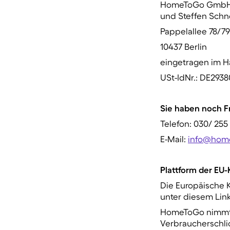
HomeToGo GmbH, v
und Steffen Schn
Pappelallee 78/79
10437 Berlin
eingetragen im Ha
USt-IdNr.: DE293
Sie haben noch F
Telefon: 030/ 255
E-Mail:
info@hom
Plattform der EU
Die Europäische K
unter diesem Lin
HomeToGo nimmt n
Verbraucherschlich