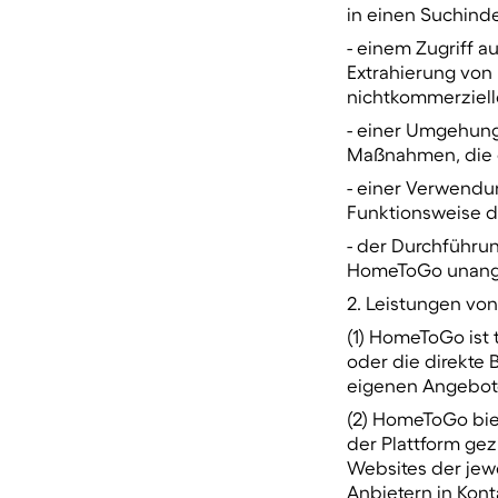
in einen Suchind
- einem Zugriff a
Extrahierung von 
nichtkommerziell
- einer Umgehung
Maßnahmen, die de
- einer Verwendu
Funktionsweise de
- der Durchführu
HomeToGo unange
2. Leistungen v
(1) HomeToGo ist
oder die direkte
eigenen Angebot
(2) HomeToGo biet
der Plattform gez
Websites der jewe
Anbietern in Kont