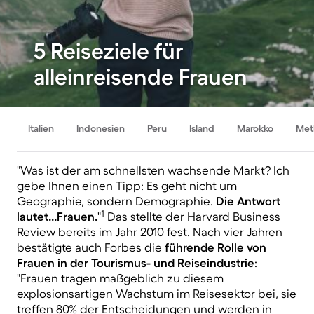
5 Reiseziele für
alleinreisende Frauen
Italien
Indonesien
Peru
Island
Marokko
Met
"Was ist der am schnellsten wachsende Markt? Ich
gebe Ihnen einen Tipp: Es geht nicht um
Geographie, sondern Demographie.
Die Antwort
1
lautet...Frauen.
"
Das stellte der Harvard Business
Review bereits im Jahr 2010 fest. Nach vier Jahren
bestätigte auch Forbes die
führende Rolle von
Frauen in der Tourismus- und Reiseindustrie
:
"Frauen tragen maßgeblich zu diesem
explosionsartigen Wachstum im Reisesektor bei, sie
treffen 80% der Entscheidungen und werden in