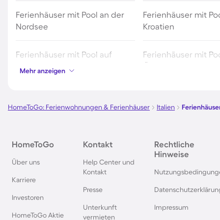
Ferienhäuser mit Pool an der
Ferienhäuser mit Poo
Nordsee
Kroatien
Ferienhäuser mit Pool auf
Ferienhäuser mit Poo
Fehmarn
Österreich
Mehr anzeigen
Ferienhäuser mit Pool in
Ferienhäuser mit Poo
Norddeich
HomeToGo: Ferienwohnungen & Ferienhäuser
Italien
Ferienhäuser
Ferienhäuser mit Pool auf Texel
Ferienhäuser mit Po
HomeToGo
Kontakt
Rechtliche
Schwarzwald
Hinweise
Über uns
Help Center und
Kontakt
Nutzungsbedingung
Ferienhäuser mit Pool in
Ferienhäuser mit Pool
Karriere
Grömitz
Presse
Datenschutzerklärun
Investoren
Unterkunft
Impressum
Ferienhäuser mit Pool in
Ferienhäuser mit Poo
HomeToGo Aktie
vermieten