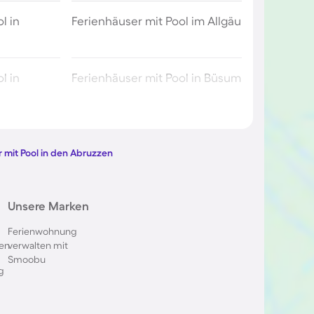
l in
Ferienhäuser mit Pool im Allgäu
l in
Ferienhäuser mit Pool in Büsum
l in Berlin
Ferienhäuser mit Pool am
Comer See
 mit Pool in den Abruzzen
ol im
Ferienhäuser mit Pool in
Unsere Marken
Oberstdorf
Ferienwohnung
en
verwalten mit
 in Italien
Ferienhäuser mit Pool in
Smoobu
Holland
g
l in
Ferienhäuser mit Pool auf