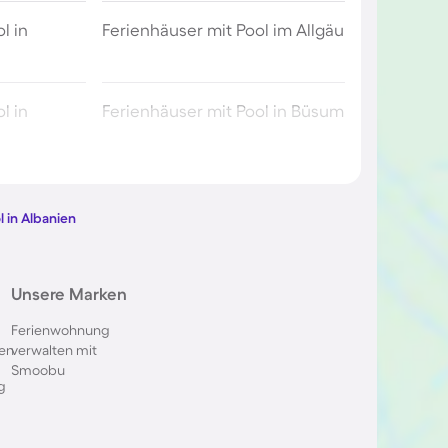
l in
Ferienhäuser mit Pool im Allgäu
l in
Ferienhäuser mit Pool in Büsum
l in Berlin
Ferienhäuser mit Pool am
Comer See
l in Albanien
ol im
Ferienhäuser mit Pool in
Unsere Marken
Oberstdorf
Ferienwohnung
en
verwalten mit
 in Italien
Ferienhäuser mit Pool in
Smoobu
Holland
g
l in
Ferienhäuser mit Pool auf