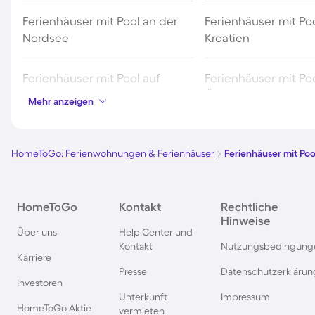
Ferienhäuser mit Pool an der
Ferienhäuser mit Poo
Nordsee
Kroatien
Ferienhäuser mit Pool auf
Ferienhäuser mit Poo
Fehmarn
Österreich
Mehr anzeigen
Ferienhäuser mit Pool in
Ferienhäuser mit Poo
Norddeich
HomeToGo: Ferienwohnungen & Ferienhäuser
Ferienhäuser mit Poo
Ferienhäuser mit Pool auf Texel
Ferienhäuser mit Po
HomeToGo
Kontakt
Rechtliche
Schwarzwald
Hinweise
Über uns
Help Center und
Kontakt
Nutzungsbedingung
Ferienhäuser mit Pool in
Ferienhäuser mit Pool
Karriere
Grömitz
Presse
Datenschutzerklärun
Investoren
Unterkunft
Impressum
Ferienhäuser mit Pool in
Ferienhäuser mit Poo
HomeToGo Aktie
vermieten