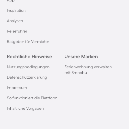
Ferienhäuser mit Pool in Büsum
App
Inspiration
Ferienhäuser mit Pool in Norddeich
Analysen
Reiseführer
Ferienhäuser mit Pool in Berlin
Ratgeber für Vermieter
Ferienhäuser mit Pool am Comer See
Rechtliche Hinweise
Unsere Marken
Ferienhäuser mit Pool auf Texel
Nutzungsbedingungen
Ferienwohnung verwalten
mit Smoobu
Datenschutzerklärung
Ferienhäuser mit Pool im Schwarzwald
Impressum
So funktioniert die Plattform
Ferienhäuser mit Pool in Oberstdorf
Inhaltliche Vorgaben
Ferienhäuser mit Pool in Grömitz