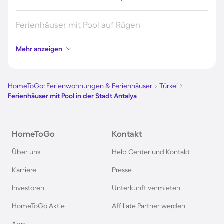
Ferienhäuser mit Pool auf Rügen
Mehr anzeigen
Ferienhäuser mit Pool am Gardasee
Ferienhäuser mit Pool an der Nordsee
HomeToGo: Ferienwohnungen & Ferienhäuser
Türkei
Ferienhäuser mit Pool in der Stadt Antalya
Ferienhäuser mit Pool in Kroatien
HomeToGo
Kontakt
Ferienhäuser mit Pool im Allgäu
Über uns
Help Center und Kontakt
Ferienhäuser mit Pool auf Fehmarn
Karriere
Presse
Investoren
Unterkunft vermieten
Ferienhäuser mit Pool in Österreich
HomeToGo Aktie
Affiliate Partner werden