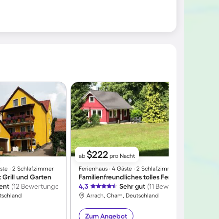
$222
ab
pro Nacht
ste ∙ 2 Schlafzimmer
Ferienhaus ∙ 4 Gäste ∙ 2 Schlafzimmer
F
Grill und Garten
Familienfreundliches tolles Ferienhaus mit Terrasse, Sauna und Garten | Hunde erlaubt
lent
(12 Bewertungen)
4,3
Sehr gut
(11 Bewertungen)
4
tschland
Arrach, Cham, Deutschland
Zum Angebot