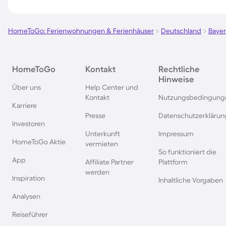
Ferienparks auf Sardinien
Ferienparks in Wint
HomeToGo: Ferienwohnungen & Ferienhäuser
Deutschland
Baye
Ferienparks an der Polnischen
Ferienparks in Deut
Ostsee
HomeToGo
Kontakt
Rechtliche
Hinweise
Ferienparks in Norwegen
Ferienparks in der 
Über uns
Help Center und
Kontakt
Nutzungsbedingung
Karriere
Ferienparks in Spanien
Ferienparks in Baye
Presse
Datenschutzerklärun
Investoren
Unterkunft
Impressum
Ferienparks auf Bornholm
Ferienparks in Gard
HomeToGo Aktie
vermieten
So funktioniert die
App
Affiliate Partner
Plattform
Ferienparks in der Eifel
Ferienparks in Südf
werden
Inspiration
Inhaltliche Vorgaben
Analysen
Ferienparks im Sauerland
Ferienparks auf Gra
Reiseführer