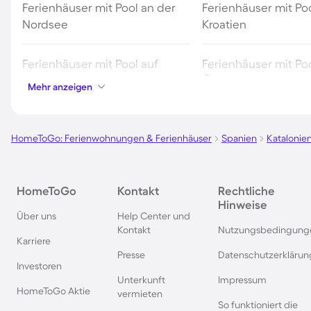
Ferienhäuser mit Pool an der
Ferienhäuser mit Poo
Nordsee
Kroatien
Ferienhäuser mit Pool auf
Ferienhäuser mit Poo
Fehmarn
Österreich
Mehr anzeigen
Ferienhäuser mit Pool in
Ferienhäuser mit Poo
Norddeich
HomeToGo: Ferienwohnungen & Ferienhäuser
Spanien
Katalonie
Ferienhäuser mit Pool auf Texel
Ferienhäuser mit Po
HomeToGo
Kontakt
Rechtliche
Schwarzwald
Hinweise
Über uns
Help Center und
Kontakt
Nutzungsbedingung
Ferienhäuser mit Pool in
Ferienhäuser mit Pool
Karriere
Grömitz
Presse
Datenschutzerklärun
Investoren
Unterkunft
Impressum
Ferienhäuser mit Pool in
Ferienhäuser mit Poo
HomeToGo Aktie
vermieten
Barcelona
Travemünde
So funktioniert die