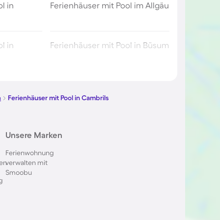
l in
Ferienhäuser mit Pool im Allgäu
l in
Ferienhäuser mit Pool in Büsum
l in Berlin
Ferienhäuser mit Pool am
Comer See
n
Ferienhäuser mit Pool in Cambrils
ol im
Ferienhäuser mit Pool in
Unsere Marken
Oberstdorf
Ferienwohnung
en
verwalten mit
 in Italien
Ferienhäuser mit Pool in
Smoobu
Holland
g
l in
Ferienhäuser mit Pool auf
Sardinien