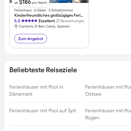
$186
ab
pro Nacht
Ferienhaus ∙ 6 Gäste ∙ 3 Schlafzimmer
Kinderfreundliches großzügiges Ferienhaus mit Grill, Terrasse und Pool | Meerblick | Nah am Strand | Hunde erlaubt
5,0
Exzellent
(3 Bewertungen)
Cambrils, El Baix Camp, Spanien
Zum Angebot
Beliebteste Reiseziele
Ferienhäuser mit Pool in
Ferienhäuser mit Po
Dänemark
Ostsee
Ferienhäuser mit Pool auf Sylt
Ferienhäuser mit Poo
Rügen