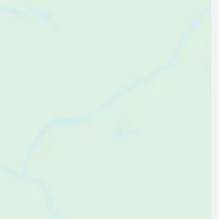
$140
ab
pro Nacht
erienhaus ∙ 4 Gäste ∙ 2 Schlafzimmer
Ferienhaus mit Garten, Grill und Terrasse
San Fulgencio, Vega Baja del Segura, Spanien
Zum Angebot