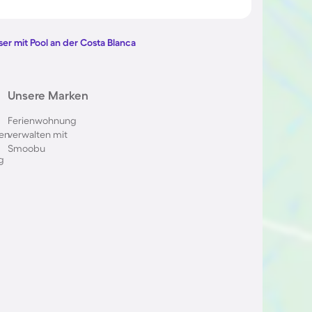
l in Berlin
Ferienhäuser mit Pool am
Comer See
er mit Pool an der Costa Blanca
ol im
Ferienhäuser mit Pool in
Unsere Marken
Oberstdorf
Ferienwohnung
en
verwalten mit
 in Italien
Ferienhäuser mit Pool in
Smoobu
Holland
g
l in
Ferienhäuser mit Pool auf
Sardinien
ol im
Ferienhäuser mit Pool an der
Polnischen Ostsee
l in
Ferienhäuser mit Pool auf