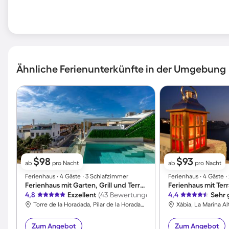
Ähnliche Ferienunterkünfte in der Umgebung
$98
$93
ab
pro Nacht
ab
pro Nacht
Ferienhaus ∙ 4 Gäste ∙ 3 Schlafzimmer
Ferienhaus ∙ 4 Gäste 
Ferienhaus mit Garten, Grill und Terrasse | Meerblick
4,8
Exzellent
(43 Bewertungen)
4,4
Sehr 
Torre de la Horadada, Pilar de la Horadada, Spanien
Xàbia, La Marina Al
Zum Angebot
Zum Angebot