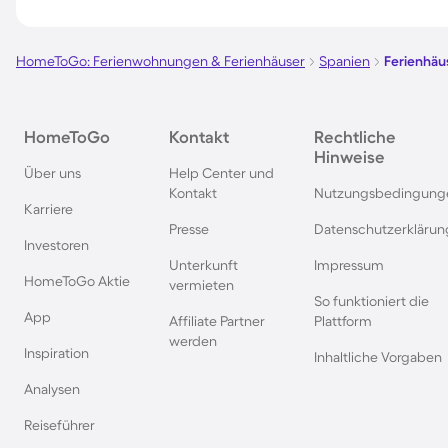
Ferienhäuser mit Pool in
Ferienhäuser mit Poo
Norddeich
HomeToGo: Ferienwohnungen & Ferienhäuser
Spanien
Ferienhäus
Ferienhäuser mit Pool auf Texel
Ferienhäuser mit Po
HomeToGo
Kontakt
Rechtliche
Schwarzwald
Hinweise
Über uns
Help Center und
Kontakt
Nutzungsbedingung
Ferienhäuser mit Pool in
Ferienhäuser mit Pool
Karriere
Grömitz
Presse
Datenschutzerklärun
Investoren
Unterkunft
Impressum
Ferienhäuser mit Pool in
Ferienhäuser mit Poo
HomeToGo Aktie
vermieten
Barcelona
Travemünde
So funktioniert die
App
Affiliate Partner
Plattform
werden
Inspiration
Ferienhäuser mit Pool in
Ferienhäuser mit Po
Inhaltliche Vorgaben
Winterberg
Bayerischen Wald
Analysen
Reiseführer
Ferienhäuser mit Pool in
Ferienhäuser mit Poo