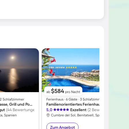
$584
ab
pro Nacht
∙ 2 Schlafzimmer
Ferienhaus ∙ 6 Gäste ∙ 3 Schlafzimmer
F
Ferienhaus mit Terrasse, Grill und Pool | Meerblick
Familienorientiertes Ferienhaus mit Whirlpool, Sauna und Pool | Meerblick | Hunde erlaubt
gut
(44 Bewertungen)
5,0
Exzellent
(2 Bewertungen)
ta, Spanien
Cumbre del Sol, Benitatxell, Spanien
Zum Angebot